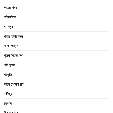
কাজের খবর
নস্টালজিয়া
না-মানুষ
পায়ের তলায় সর্ষে
পালা- পাব্বণ
পুরনো দিনের কথা
পেট পুজো
প্রকৃতি
বদলে দেওয়ার গল্প
বাণিজ্য
রক-টক
শিকড়ের টান