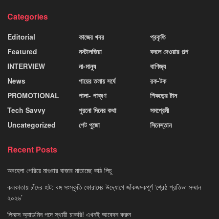
Categories
Editorial
কাজের খবর
প্রকৃতি
Featured
নস্টালজিয়া
বদলে দেওয়ার গল্প
INTERVIEW
না-মানুষ
বাণিজ্য
News
পায়ের তলায় সর্ষে
রক-টক
PROMOTIONAL
পালা- পাব্বণ
শিকড়ের টান
Tech Savvy
পুরনো দিনের কথা
সমপ্রেমী
Uncategorized
পেট পুজো
সিনেস্তান
Recent Posts
অবহেলা পেরিয়ে মাগুরার বাজার মাতাচ্ছে কাঠ লিচু
কলকাতায় চাঁদের হাট: বঙ্গ সংস্কৃতি ফোরামের উদ্যোগে জাঁকজমকপূর্ণ ‘শ্রেষ্ঠ প্রতিভা সম্মান
২০২৬’
লিনাক্স অ্যাডমিন পদে স্থায়ী চাকরি! এখনই আবেদন করুন