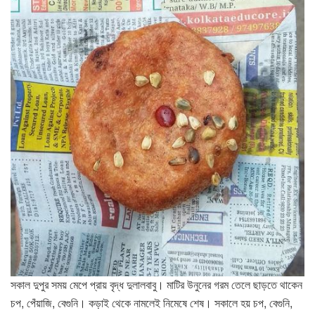
সকাল দুপুর সময় মেপে প্রায় বৃদ্ধ দুলালবাবু। মাটির উনুনের গরম তেলে ছাড়তে থাকেন
চপ, পেঁয়াজি, বেগুনি। কড়াই থেকে নামলেই নিমেষে শেষ। সকালে হয় চপ, বেগুনি,