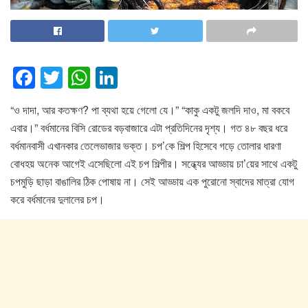
F
T
W
Li
a
wi
h
n
“ও দাদা, আর কতক্ষণ? পা ব্যথা হয়ে গেলো যে।” “কাকু একটু জলদি দাও, মা বকবে
c
tt
at
k
এবার।” বর্ধমানের বিসি রোডের বড়বাজারে এটা প্রতিদিনের দৃশ্য। গত ৪৮ বছর ধরে
e
er
s
e
বর্ধমানবাসী এখানকার তেলেভাজার ভক্ত। চপ’কে শিল্প হিসেবে গড়ে তোলার ধারণা
b
A
dI
বোধহয় অনেক আগেই এসেছিলো এই চপ শিল্পীর। সন্ধ্যের আড্ডায় চা’য়ের সাথে একটু
o
p
n
চপমুড়ি ছাড়া বাঙালির ঠিক পোষায় না। সেই আড্ডায় এক পুরোনো স্বাদের মাত্রা যোগ
করে বর্ধমানের দুলালের চপ।
o
p
k