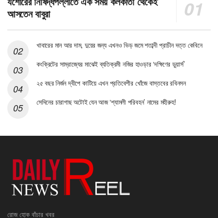
যশোরের নিষিদ্ধপল্লীতে এক সময় কলকাতা থেকেই
আসতেন বাবুরা
খাবারের মান আর দাম, দুয়ের জন্য এখনও ভিড় জমে শতাব্দী প্রাচীন দত্ত কেবিনে
কংক্রিটের সাম্রাজ্যের মাঝেই ব্যতিক্রমী নজির হাওড়ার ‘দক্ষিণের ডুয়ার্স’
২৫ বছর নির্জন দ্বীপে কাটিয়ে এখন প্রতিবেশীর খোঁজে বাস্তবের রবিনসন
সেদিনের চারাগাছ অটোই যেন আজ ‘শ্যামলী পরিবহন’ নামের মহীরুহ!
রোজ হোক বাঁচার খবর