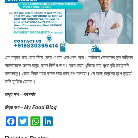
এক কড়াই ভরা তেল নিয়ে কেটে গেলো এতগুলো বছর। বর্তমানে দোকানের মূল দায়িত্ব
সামলাচ্ছেন দুলাল বাবুর ছেলে দিলীপ নাগ। তবে হাতা খুন্তির ভার পুরোপুরি ছাড়েননি
দুলালবাবু। রোজ নিয়ম করে বসেন তার জাদু চপ বানাতে। যে জাদু মানুষের মুখে মুহূর্তে
হাসি ফুটিয়ে তোলে।
তথ্য ঋণ – বঙ্গদর্শন
চিত্র ঋণ – My Food Blog
F
T
W
Li
a
wi
h
n