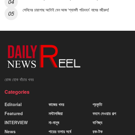
সেদিনের চারাগাছ অটোই যেন আজ ‘শ্যামলী পরিবহন’ নামের মহীরুহ!
রোজ হোক বাঁচার খবর
Categories
Editorial
কাজের খবর
প্রকৃতি
Featured
নস্টালজিয়া
বদলে দেওয়ার গল্প
INTERVIEW
না-মানুষ
বাণিজ্য
News
পায়ের তলায় সর্ষে
রক-টক