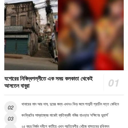
যশোরের নিষিদ্ধপল্লীতে এক সময় কলকাতা থেকেই
আসতেন বাবুরা
খাবারের মান আর দাম, দুয়ের জন্য এখনও ভিড় জমে শতাব্দী প্রাচীন দত্ত কেবিনে
কংক্রিটের সাম্রাজ্যের মাঝেই ব্যতিক্রমী নজির হাওড়ার ‘দক্ষিণের ডুয়ার্স’
২৫ বছর নির্জন দ্বীপে কাটিয়ে এখন প্রতিবেশীর খোঁজে বাস্তবের রবিনসন