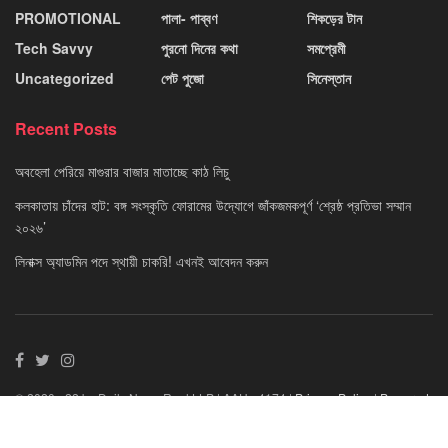
PROMOTIONAL
পালা- পাব্বণ
শিকড়ের টান
Tech Savvy
পুরনো দিনের কথা
সমপ্রেমী
Uncategorized
পেট পুজো
সিনেস্তান
Recent Posts
অবহেলা পেরিয়ে মাগুরার বাজার মাতাচ্ছে কাঠ লিচু
কলকাতায় চাঁদের হাট: বঙ্গ সংস্কৃতি ফোরামের উদ্যোগে জাঁকজমকপূর্ণ ‘শ্রেষ্ঠ প্রতিভা সম্মান
২০২৬’
লিনাক্স অ্যাডমিন পদে স্থায়ী চাকরি! এখনই আবেদন করুন
© 2020 - 22 by Daily News Reel LLP | AAU - 4174 |
Privacy Policy
|
Powered
By Neuvo