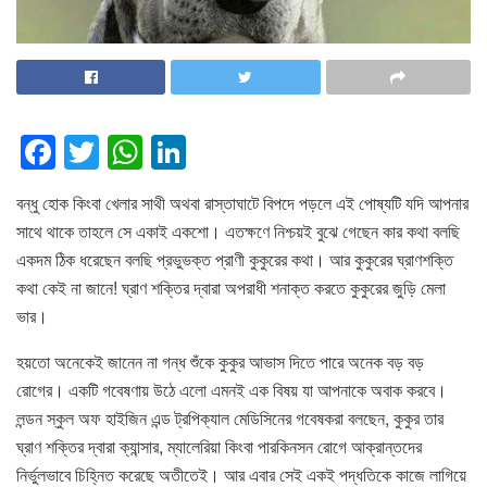
F
T
W
Li
a
wi
h
n
বন্ধু হোক কিংবা খেলার সাথী অথবা রাস্তাঘাটে বিপদে পড়লে এই পোষ্যটি যদি আপনার
c
tt
at
k
সাথে থাকে তাহলে সে একাই একশো। এতক্ষণে নিশ্চয়ই বুঝে গেছেন কার কথা বলছি
e
er
s
e
একদম ঠিক ধরেছেন বলছি প্রভুভক্ত প্রাণী কুকুরের কথা। আর কুকুরের ঘ্রাণশক্তি
b
A
dI
কথা কেই না জানে! ঘ্রাণ শক্তির দ্বারা অপরাধী শনাক্ত করতে কুকুরের জুড়ি মেলা
o
p
n
ভার।
o
p
হয়তো অনেকেই জানেন না গন্ধ শুঁকে কুকুর আভাস দিতে পারে অনেক বড় বড়
k
রোগের। একটি গবেষণায় উঠে এলো এমনই এক বিষয় যা আপনাকে অবাক করবে।
লন্ডন স্কুল অফ হাইজিন এন্ড ট্রপিক্যাল মেডিসিনের গবেষকরা বলছেন, কুকুর তার
ঘ্রাণ শক্তির দ্বারা ক্যান্সার, ম্যালেরিয়া কিংবা পারকিনসন রোগে আক্রান্তদের
নির্ভুলভাবে চিহ্নিত করেছে অতীতেই। আর এবার সেই একই পদ্ধতিকে কাজে লাগিয়ে