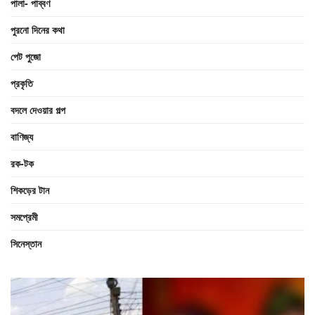
পালা- পাব্বণ
পুরনো দিনের কথা
পেট পুজো
প্রকৃতি
বদলে দেওয়ার গল্প
বাণিজ্য
রক-টক
শিকড়ের টান
সমপ্রেমী
সিনেস্তান