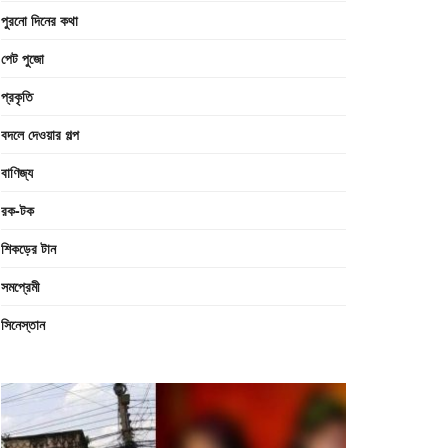
পুরনো দিনের কথা
পেট পুজো
প্রকৃতি
বদলে দেওয়ার গল্প
বাণিজ্য
রক-টক
শিকড়ের টান
সমপ্রেমী
সিনেস্তান