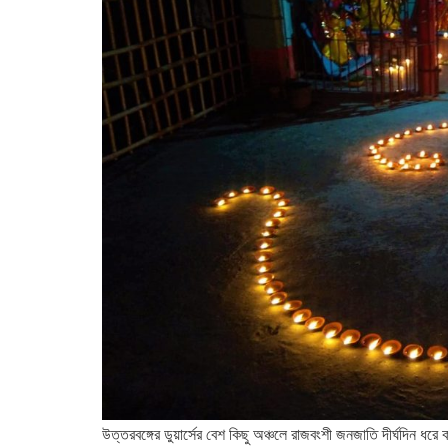
উত্তরবঙ্গের ডুয়ার্সের বেশ কিছু অঞ্চলে রাজবংশী জনজাতি দীর্ঘদিন