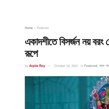
Home
Featured
একাদশীতে বিসর্জন নয় বরং বো
রূপে
by
Arpita Roy
October 16, 2021
in
Featured
,
পালা- পাব