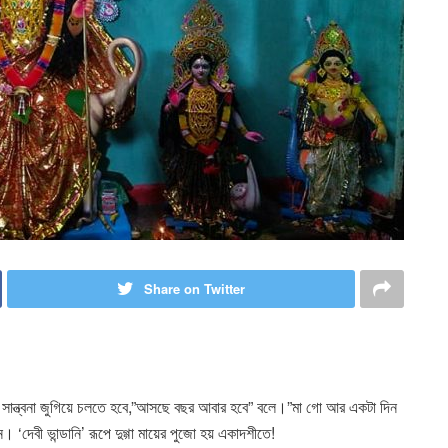
Share on Twitter
 সান্ত্বনা জুগিয়ে চলতে হবে,”আসছে বছর আবার হবে” বলে।”মা গো আর একটা দিন
‘দেবী ভান্ডানি’ রূপে দুগ্গা মায়ের পুজো হয় একাদশীতে!