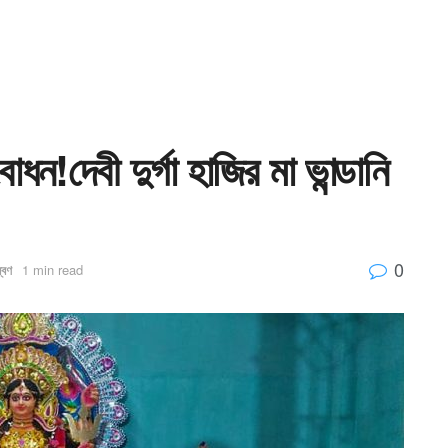
ধন!দেবী দুর্গা হাজির মা ভান্ডানি
0
্বণ
1 min read