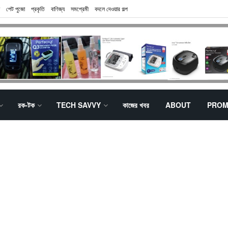
পেট পুজো
প্রকৃতি
বাণিজ্য
সমপ্রেমী
বদলে দেওয়ার গল্প
রক-টক
TECH SAVVY
কাজের খবর
ABOUT
PROM