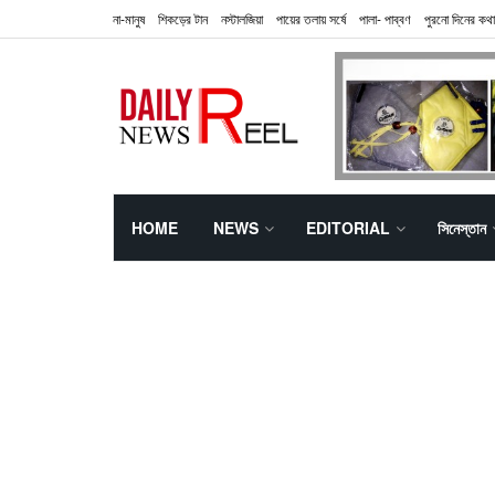
না-মানুষ
শিকড়ের টান
নস্টালজিয়া
পায়ের তলায় সর্ষে
পালা- পাব্বণ
পুরনো দিনের কথা
HOME
NEWS
EDITORIAL
সিনেস্তান