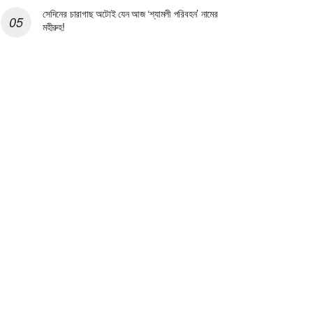
সেদিনের চারাগাছ অটোই যেন আজ ‘শ্যামলী পরিবহন’ নামের
মহীরুহ!