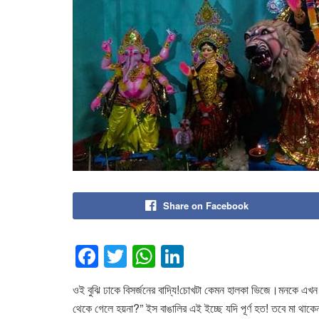
Share on Facebook
F
T
W
Li
a
wi
h
n
ওই বুঝি ঢাকে বিসর্জনের বাদ্যি!চোখটা কেমন হালকা ভিজে।মনকে এখন
c
tt
at
k
থেকে গেলে হয়না?” ইস বাঙালির এই ইচ্ছে যদি পূর্ণ হত! তবে মা থাকেন। 