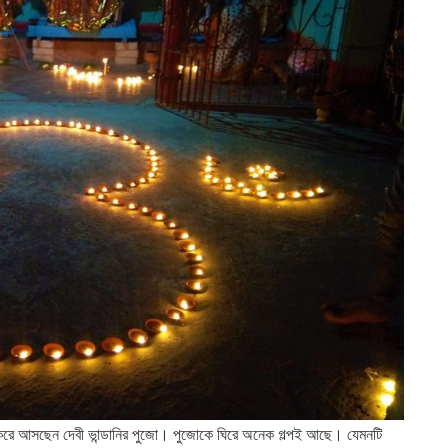
 ধরে করে আসছেন দেবী ভান্ডানির পুজো। পুজোকে ঘিরে অনেক গল্পই আছে। যেমনটি