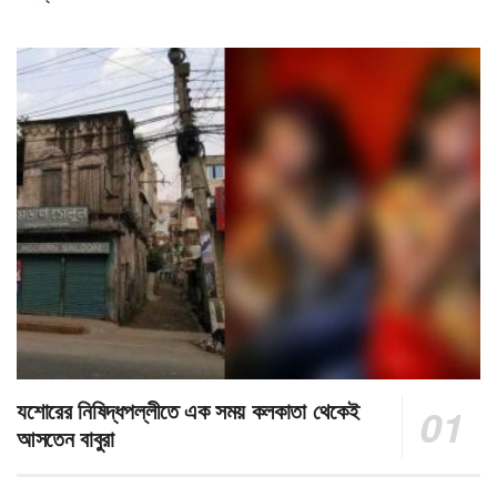
যশোরের নিষিদ্ধপল্লীতে এক সময় কলকাতা থেকেই
আসতেন বাবুরা