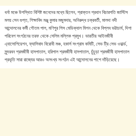
ধর্না মঞ্চে উপস্থিত বিশিষ্ট জনেদের মধ্যে ছিলেন, প্রাক্তন প্রধান বিচারপতি জাস্টিস
মলয় সেন গুপ্ত, শিক্ষাবিদ মঞ্জু কুমার মজুমদার, অনিরুদ্ধ চক্রবর্তী, মালদা নদী
আন্দোলনের কর্মী গৌতম পাল, মণিপুর পিস মেডিক্যাল মিশন থেকে বিপ্লব ভট্টাচার্য, দিশা
পরিবেশ সংগঠনের তরফ থেকে সেলিম মল্লিক প্রমুখ। ভারতীয় আইনজীবী
এ্যাসোশিয়েশন, ফ্যাসিবাদ বিরোধী মঞ্চ, হকার্স সংগ্রাম কমিটি, সেভ ট্রি সেভ ওয়ার্ল্ড,
সুন্দরবন শ্রমজীবী হাসপাতাল, হরিপাল শ্রমজীবী হাসপাতাল, চুঁচুড়া শ্রমজীবী হাসপাতাল
প্রভৃতি সারা রাজ্যের আরও অসংখ্য সংগঠন এই আন্দোলনের পাশে দাঁড়িয়েছে।