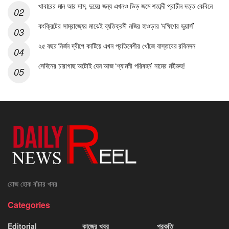
খাবারের মান আর দাম, দুয়ের জন্য এখনও ভিড় জমে শতাব্দী প্রাচীন দত্ত কেবিনে
কংক্রিটের সাম্রাজ্যের মাঝেই ব্যতিক্রমী নজির হাওড়ার ‘দক্ষিণের ডুয়ার্স’
২৫ বছর নির্জন দ্বীপে কাটিয়ে এখন প্রতিবেশীর খোঁজে বাস্তবের রবিনসন
সেদিনের চারাগাছ অটোই যেন আজ ‘শ্যামলী পরিবহন’ নামের মহীরুহ!
রোজ হোক বাঁচার খবর
Categories
Editorial
কাজের খবর
প্রকৃতি