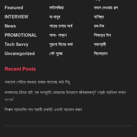
Featured
নস্টালজিয়া
বদলে দেওয়ার গল্প
INTERVIEW
না-মানুষ
বাণিজ্য
News
পায়ের তলায় সর্ষে
রক-টক
PROMOTIONAL
পালা- পাব্বণ
শিকড়ের টান
Tech Savvy
পুরনো দিনের কথা
সমপ্রেমী
Uncategorized
পেট পুজো
সিনেস্তান
Recent Posts
অবহেলা পেরিয়ে মাগুরার বাজার মাতাচ্ছে কাঠ লিচু
কলকাতায় চাঁদের হাট: বঙ্গ সংস্কৃতি ফোরামের উদ্যোগে জাঁকজমকপূর্ণ ‘শ্রেষ্ঠ প্রতিভা সম্মান
২০২৬’
লিনাক্স অ্যাডমিন পদে স্থায়ী চাকরি! এখনই আবেদন করুন