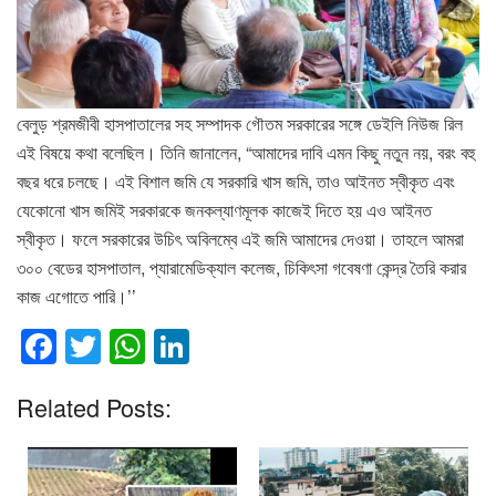
বেলুড় শ্রমজীবী হাসপাতালের সহ সম্পাদক গৌতম সরকারের সঙ্গে ডেইলি নিউজ রিল
এই বিষয়ে কথা বলেছিল। তিনি জানালেন, “আমাদের দাবি এমন কিছু নতুন নয়, বরং বহু
বছর ধরে চলছে। এই বিশাল জমি যে সরকারি খাস জমি, তাও আইনত স্বীকৃত এবং
যেকোনো খাস জমিই সরকারকে জনকল্যাণমূলক কাজেই দিতে হয় এও আইনত
স্বীকৃত। ফলে সরকারের উচিৎ অবিলম্বে এই জমি আমাদের দেওয়া। তাহলে আমরা
৩০০ বেডের হাসপাতাল, প্যারামেডিক্যাল কলেজ, চিকিৎসা গবেষণা কেন্দ্র তৈরি করার
কাজ এগোতে পারি।’’
F
T
W
Li
a
wi
h
n
Related Posts:
c
tt
at
k
e
er
s
e
b
A
dI