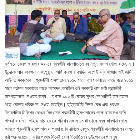
বর্তমানে কেবল জায়গার অভাবে শ্রমজীবী হাসপাতালে বহু নতুন বিভাগ খোলা যাচ্ছে না।
ইন্দো-জাপান কারখানা এবং গ্র্যান্ড স্মিথি কারখানা বহুদিন আগেই বন্ধ হওয়ায় ওই জমি
আইনত সরকারের। শ্রমজীবী হাসপাতাল ২০১০ সালে বাম সরকারের কাছে পরে ২০১১
সালে বর্তমান সরকারের কাছে আবেদন করেছিল ওই সরকারি খাস জমি শ্রমজীবী
হাসপাতালকে দেওয়ার জন্য। যেখানে ৩০০ টি বেডের সুপার স্পেশালিটি হাসপাতাল
গড়ে তোলার পরিকল্পনা নেওয়া হয়েছিল। হাইকোর্টের সিঙ্গল বেঞ্চ এবং প্রধান
বিচারপতির ডিভিশন বেঞ্চের সিদ্ধান্ত শ্রমজীবী হাসপাতালের পক্ষে থাকলেও জমি
পাওয়া যায়নি। তাই ৯ মার্চ ২০২৪ শনিবার সকাল ১০ টা থেকে বন্ধ কারখানার খাস
জমিতে শ্রমজীবী হাসপাতাল সম্প্রসারণের দাবিতে বেলুড় শ্রমজীবী হাসপাতালের সামনে
ধর্না শুরু হয়েছে। ধর্নার প্রথম দিনেই যোগ দিয়েছিলেন দুইশোর বেশি মানুষ।