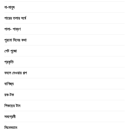
না-মানুষ
পায়ের তলায় সর্ষে
পালা- পাব্বণ
পুরনো দিনের কথা
পেট পুজো
প্রকৃতি
বদলে দেওয়ার গল্প
বাণিজ্য
রক-টক
শিকড়ের টান
সমপ্রেমী
সিনেস্তান