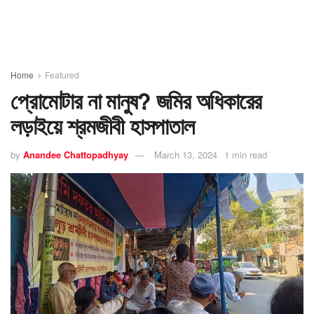
Home
Featured
প্রোমোটার না মানুষ? জমির অধিকারের
লড়াইয়ে শ্রমজীবী হাসপাতাল
by
Anandee Chattopadhyay
March 13, 2024
1 min read