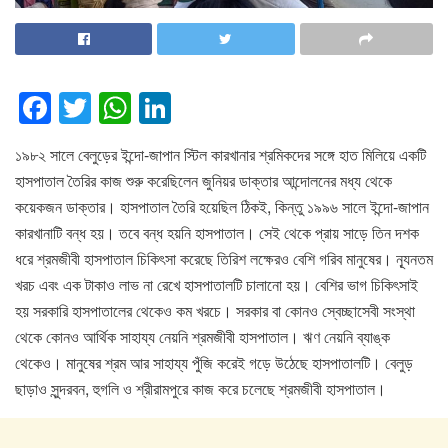
F
T
W
Li
a
wi
h
n
১৯৮২ সালে বেলুড়ের ইন্দো-জাপান স্টিল কারখানার শ্রমিকদের সঙ্গে হাত মিলিয়ে একটি
c
tt
at
k
হাসপাতাল তৈরির কাজ শুরু করেছিলেন জুনিয়র ডাক্তার আন্দোলনের মধ্য থেকে
e
er
s
e
কয়েকজন ডাক্তার। হাসপাতাল তৈরি হয়েছিল ঠিকই, কিন্তু ১৯৯৬ সালে ইন্দো-জাপান
b
A
dI
কারখানাটি বন্ধ হয়। তবে বন্ধ হয়নি হাসপাতাল। সেই থেকে প্রায় সাড়ে তিন দশক
o
p
n
ধরে শ্রমজীবী হাসপাতাল চিকিৎসা করেছে তিরিশ লক্ষেরও বেশি গরিব মানুষের। ন্যূনতম
খরচ এবং এক টাকাও লাভ না রেখে হাসপাতালটি চালানো হয়। বেশির ভাগ চিকিৎসাই
o
p
হয় সরকারি হাসপাতালের থেকেও কম খরচে। সরকার বা কোনও স্বেচ্ছাসেবী সংস্থা
k
থেকে কোনও আর্থিক সাহায্য নেয়নি শ্রমজীবী হাসপাতাল। ঋণ নেয়নি ব্যাঙ্ক
থেকেও। মানুষের শ্রম আর সাহায্য পুঁজি করেই গড়ে উঠেছে হাসপাতালটি। বেলুড়
ছাড়াও সুন্দরবন, হুগলি ও শ্রীরামপুরে কাজ করে চলেছে শ্রমজীবী হাসপাতাল।