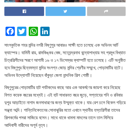
F
T
W
Li
a
wi
h
n
সাংস্কৃতিক শহর মন্দির নগরী বিষ্ণুপুর আবারও সাক্ষী হতে চলেছে এক অভিনব আর্ট
c
tt
at
k
ক্যাম্পের। যামিনী রায়, রামকিঙ্কর বেজ, সত্যেন্দ্রনাথ বন্দ্যোপাধ্যায় সহ প্রমুখ বিখ্যাত
e
er
s
e
চিত্রশিল্পীদের স্মরণে আগামী ১৬ ও ১৭ ডিসেম্বর ক্যাম্পটি হতে চলেছে। এটি অনুষ্ঠিত
b
A
dI
হবে বিষ্ণুপুর ছিন্নমস্তা মন্দির সংলগ্ন জোড় মন্দির শ্রেণীর সম্মুখে, পোড়ামাটির হাটে।
o
p
n
অভিনব উদ্যোগটি নিয়েছেন বাঁকুড়া জেলা নান্দনিক শিল্প গোষ্ঠী।
o
p
বিষ্ণুপুরের পোড়ামাটির হাট পর্যটকদের কাছে আর এক আকর্ষণের জায়গা করে নিয়েছে
k
বিগত কয়েক বছরের মধ্যেই। এই হাট সাধারনত বছর জুড়ে, সপ্তাহের শনি ও রবিবার
দুপুর আড়াইতে নাগাদ জনসাধারণের জন্য উম্মুক্ত থাকে। যার রেশ চলে বিকেল গড়িয়ে
সন্ধ্যা অব্দি। শান্তিনিকেতনের সোনাঝুরির মতো এখানে স্থানীয় হস্তশিল্পীরা তাদের
শিল্পকর্মের পসরা সাজিয়ে বসেন। সাথে থাকে ধামসা মাদলের তালে তাল মিলিয়ে
আদিবাসী নারীদের অপূর্ব নৃত্য।