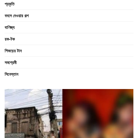
প্রকৃতি
বদলে দেওয়ার গল্প
বাণিজ্য
রক-টক
শিকড়ের টান
সমপ্রেমী
সিনেস্তান