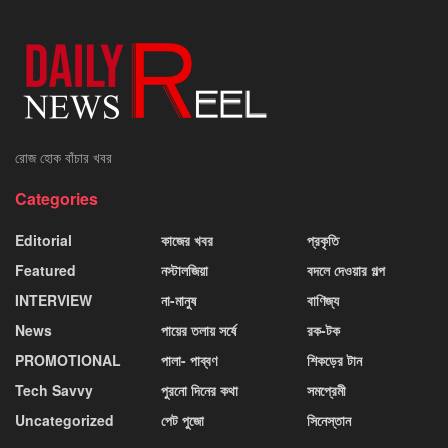
রোজ হোক বাঁচার খবর
Categories
Editorial
কাজের খবর
প্রকৃতি
Featured
নস্টালজিয়া
বদলে দেওয়ার গল্প
INTERVIEW
না-মানুষ
বাণিজ্য
News
পায়ের তলায় সর্ষে
রক-টক
PROMOTIONAL
পালা- পাব্বণ
শিকড়ের টান
Tech Savvy
পুরনো দিনের কথা
সমপ্রেমী
Uncategorized
পেট পুজো
সিনেস্তান