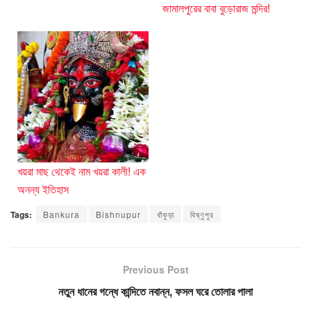
জামালপুরের বাবা বুড়োরাজ মন্দির!
খয়রা মাছ থেকেই নাম খয়রা কালী! এক
অনন্য ইতিহাস
Tags:
Bankura
Bishnupur
বাঁকুড়া
বিষ্ণুপুর
Previous Post
নতুন ধানের গন্ধে কান্দিতে নবান্ন, ফসল ঘরে তোলার পালা