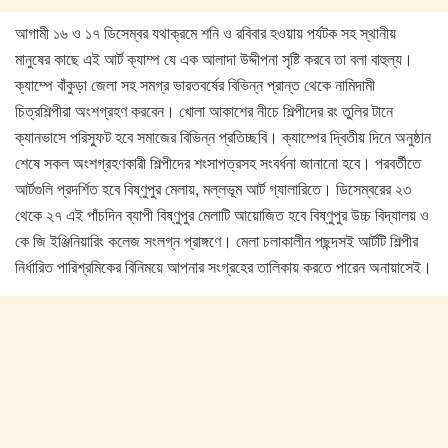
আগামী ১৬ ও ১৭ ডিসেম্বর যথাক্রমে শনি ও রবিবার হওয়ায় পর্যটক সহ স্থানীয়
মানুষের কাছে এই আর্ট ক্যাম্প যে এক আলাদা উদ্দীপনা সৃষ্টি করবে তা বলা বাহুল্য।
ক্যাম্পে বাঁকুড়া জেলা সহ সমগ্র ভারতবর্ষের বিভিন্ন প্রান্ত থেকে নামিদামী
চিত্রশিল্পীরা অংশগ্রহণ করবেন। খোলা আকাশের নীচে শিল্পীদের রং তুলির টানে
ক্যানভাসে পরিস্ফুট হবে সমাজের বিভিন্ন প্রতিচ্ছবি। ক্যাম্পের দ্বিতীয় দিনে অনুষ্ঠান
শেষে সকল অংশগ্রহণকারী শিল্পীদের শংসাপত্রসহ সংবর্ধনা জানানো হবে। পরবর্তীতে
আর্টগুলি প্রদর্শিত হবে বিষ্ণুপুর মেলায়, মল্লভূম আর্ট গ্যালারিতে। ডিসেম্বরের ২৩
থেকে ২৭ এই পাঁচদিন ব্যাপী বিষ্ণুপুর মেলাটি আয়োজিত হবে বিষ্ণুপুর উচ্চ বিদ্যালয় ও
কে জি ইঞ্জিনিয়ারিং কলেজ সংলগ্ন প্রাঙ্গণে। মেলা চলাকালীন পছন্দসই আর্টটি শিল্পীর
নির্ধারিত পারিশ্রমিকের বিনিময়ে আপনার সংগ্রহের তালিকায় করতে পারেন অনায়াসেই।