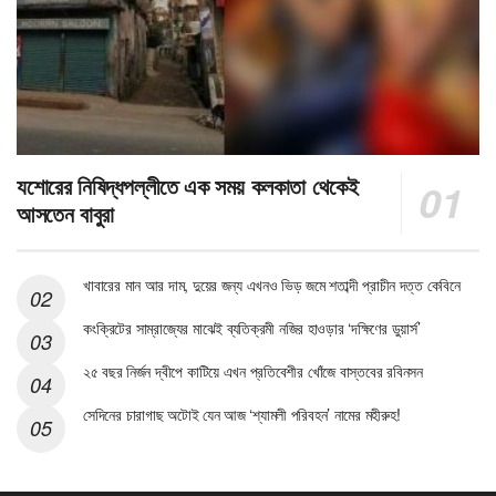
যশোরের নিষিদ্ধপল্লীতে এক সময় কলকাতা থেকেই
আসতেন বাবুরা
খাবারের মান আর দাম, দুয়ের জন্য এখনও ভিড় জমে শতাব্দী প্রাচীন দত্ত কেবিনে
কংক্রিটের সাম্রাজ্যের মাঝেই ব্যতিক্রমী নজির হাওড়ার ‘দক্ষিণের ডুয়ার্স’
২৫ বছর নির্জন দ্বীপে কাটিয়ে এখন প্রতিবেশীর খোঁজে বাস্তবের রবিনসন
সেদিনের চারাগাছ অটোই যেন আজ ‘শ্যামলী পরিবহন’ নামের মহীরুহ!