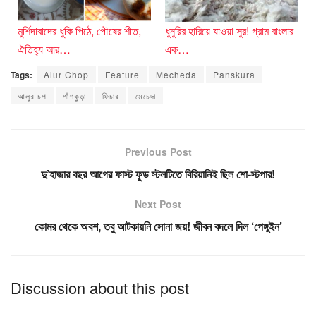
মুর্শিদাবাদের ধুকি পিঠে, পৌষের শীত,
ধুনুরির হারিয়ে যাওয়া সুর! গ্রাম বাংলার
ঐতিহ্য আর…
এক…
Tags:
Alur Chop
Feature
Mecheda
Panskura
আলুর চপ
পাঁশকুড়া
ফিচার
মেচেদা
Previous Post
দু’হাজার বছর আগের ফাস্ট ফুড স্টলটিতে বিরিয়ানিই ছিল শো-স্টপার!
Next Post
কোমর থেকে অবশ, তবু আটকায়নি সোনা জয়! জীবন বদলে দিল ‘পেঙ্গুইন’
Discussion about this post