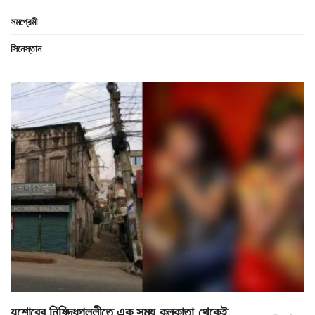
সমপ্রেমী
সিনেস্তান
যশোরের নিষিদ্ধপল্লীতে এক সময় কলকাতা থেকেই