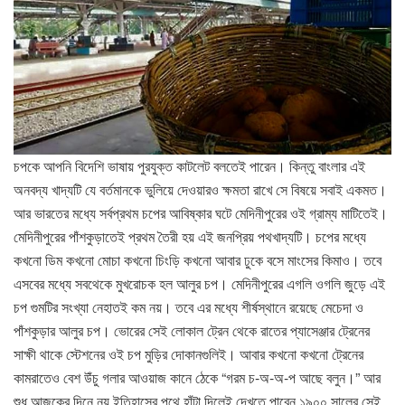
চপকে আপনি বিদেশি ভাষায় পুরযুক্ত কাটলেট বলতেই পারেন। কিন্তু বাংলার এই
অনবদ্য খাদ্যটি যে বর্তমানকে ভুলিয়ে দেওয়ারও ক্ষমতা রাখে সে বিষয়ে সবাই একমত।
আর ভারতের মধ্যে সর্বপ্রথম চপের আবিষ্কার ঘটে মেদিনীপুরের ওই গ্রাম্য মাটিতেই।
মেদিনীপুরের পাঁশকুড়াতেই প্রথম তৈরী হয় এই জনপ্রিয় পথখাদ্যটি। চপের মধ্যে
কখনো ডিম কখনো মোচা কখনো চিংড়ি কখনো আবার ঢুকে বসে মাংসের কিমা‌ও। তবে
এসবের মধ্যে সবথেকে মুখরোচক হল আলুর চপ। মেদিনীপুরের এগলি ওগলি জুড়ে এই
চপ গুমটির সংখ্যা নেহাতই কম নয়। তবে এর মধ্যে শীর্ষস্থানে রয়েছে মেচেদা ও
পাঁশকুড়ার আলুর চপ। ভোরের সেই লোকাল ট্রেন থেকে রাতের প্যাসেঞ্জার ট্রেনের
সাক্ষী থাকে স্টেশনের ওই চপ মুড়ির দোকানগুলিই। আবার কখনো কখনো ট্রেনের
কামরাতেও বেশ উঁচু গলার আওয়াজ কানে ঠেকে “গরম চ-অ-অ-প আছে বলুন।” ‌আর
শুধু আজকের দিনে নয় ইতিহাসের পথে হাঁটা দিলেই দেখতে পাবেন ১৯০০ সালের সেই