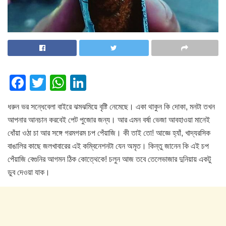
F
T
W
Li
a
wi
h
n
ধরুন ভর সন্ধেবেলা বাইরে ঝমঝমিয়ে বৃষ্টি নেমেছে। একা থাকুন কি দোকা, মনটা তখন
c
tt
at
k
আপনার আনচান করবেই পেট পুজোর জন্য। আর এমন বর্ষা ভেজা আবহাওয়া মানেই
e
er
s
e
ধোঁয়া ওঠা চা আর সঙ্গে গরমগরম চপ পেঁয়াজি। কী তাই তো! আজ্ঞে হ্যাঁ, খাদ্যরসিক
b
A
dI
বাঙালির কাছে জলখাবারের এই কম্বিনেশনটা যেন অমৃত। কিন্তু জানেন কি এই চপ
o
p
n
পেঁয়াজি বেগুনির আগমন ঠিক কোত্থেকে! চলুন আজ তবে তেলেভাজার দুনিয়ায় একটু
ডুব দেওয়া যাক।
o
p
k