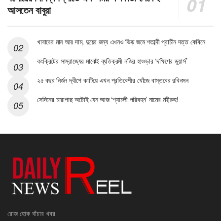
আসতেন বাবুরা
খাবারের মান আর দাম, দুয়ের জন্য এখনও ভিড় জমে শতাব্দী প্রাচীন দত্ত কেবিনে
কংক্রিটের সাম্রাজ্যের মাঝেই ব্যতিক্রমী নজির হাওড়ার ‘দক্ষিণের ডুয়ার্স’
২৫ বছর নির্জন দ্বীপে কাটিয়ে এখন প্রতিবেশীর খোঁজে বাস্তবের রবিনসন
সেদিনের চারাগাছ অটোই যেন আজ ‘শ্যামলী পরিবহন’ নামের মহীরুহ!
রোজ হোক বাঁচার খবর