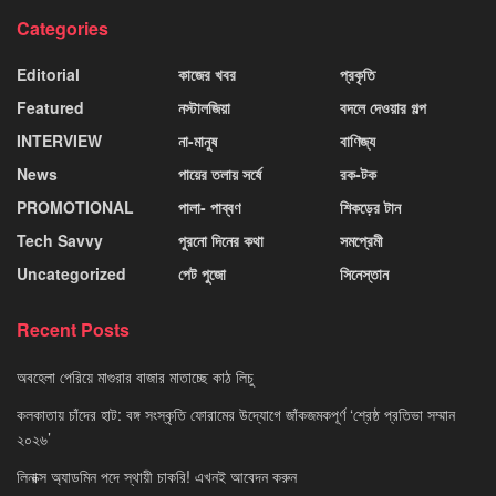
Categories
Editorial
কাজের খবর
প্রকৃতি
Featured
নস্টালজিয়া
বদলে দেওয়ার গল্প
INTERVIEW
না-মানুষ
বাণিজ্য
News
পায়ের তলায় সর্ষে
রক-টক
PROMOTIONAL
পালা- পাব্বণ
শিকড়ের টান
Tech Savvy
পুরনো দিনের কথা
সমপ্রেমী
Uncategorized
পেট পুজো
সিনেস্তান
Recent Posts
অবহেলা পেরিয়ে মাগুরার বাজার মাতাচ্ছে কাঠ লিচু
কলকাতায় চাঁদের হাট: বঙ্গ সংস্কৃতি ফোরামের উদ্যোগে জাঁকজমকপূর্ণ ‘শ্রেষ্ঠ প্রতিভা সম্মান
২০২৬’
লিনাক্স অ্যাডমিন পদে স্থায়ী চাকরি! এখনই আবেদন করুন