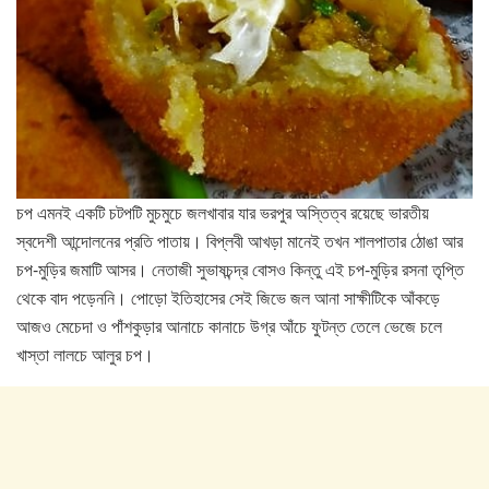
চপ এমনই একটি চটপটি মুচমুচে জলখাবার যার ভরপুর অস্তিত্ব রয়েছে ভারতীয়
স্বদেশী আন্দোলনের প্রতি পাতায়। বিপ্লবী আখড়া মানেই তখন শালপাতার ঠোঙা আর
চপ-মুড়ির জমাটি আসর। নেতাজী সুভাষচন্দ্র বোসও কিন্তু এই চপ-মুড়ির রসনা তৃপ্তি
থেকে বাদ পড়েননি। পোড়ো ইতিহাসের সেই জিভে জল আনা সাক্ষীটিকে আঁকড়ে
আজও মেচেদা ও পাঁশকুড়ার আনাচে কানাচে উগ্র আঁচে ফুটন্ত তেলে ভেজে চলে
খাস্তা লালচে আলুর চপ।