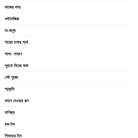
কাজের খবর
নস্টালজিয়া
না-মানুষ
পায়ের তলায় সর্ষে
পালা- পাব্বণ
পুরনো দিনের কথা
পেট পুজো
প্রকৃতি
বদলে দেওয়ার গল্প
বাণিজ্য
রক-টক
শিকড়ের টান