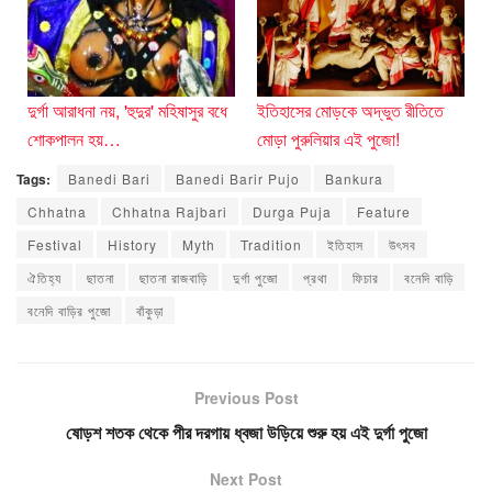
দুর্গা আরাধনা নয়, 'হুদুর' মহিষাসুর বধে
ইতিহাসের মোড়কে অদ্ভুত রীতিতে
শোকপালন হয়…
মোড়া পুরুলিয়ার এই পুজো!
Tags:
Banedi Bari
Banedi Barir Pujo
Bankura
Chhatna
Chhatna Rajbari
Durga Puja
Feature
Festival
History
Myth
Tradition
ইতিহাস
উৎসব
ঐতিহ্য
ছাতনা
ছাতনা রাজবাড়ি
দুর্গা পুজো
প্রথা
ফিচার
বনেদি বাড়ি
বনেদি বাড়ির পুজো
বাঁকুড়া
Previous Post
ষোড়শ শতক থেকে পীর দরগায় ধ্বজা উড়িয়ে শুরু হয় এই দুর্গা পুজো
Next Post