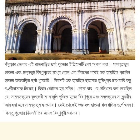
বাঁকুড়ার জেলার এই রাজবাড়ির দুর্গা পুজোর ইতিহাসটি বেশ অবাক করা। সামন্তভূম
ছাতনা এবং মল্লভূম বিষ্ণুপুরের মধ্যে কোন এক বিবাদের পরেই শুরু হয়েছিল প্রাচীন
ছাতনা রাজবাড়ির দুর্গা পুজোটি। বিবাদটি শুরু হয়েছিল ছাতনার ভূমিপুত্র চারণকবি বড়ু
চণ্ডীদাসকে নিয়েই। বিবাদ মেটাতে হয় সন্ধি। শোনা যায়, যে সন্ধিতে বলা হয়েছিল
যে, সামন্তভূমের কুলদেবী মা বাসুলি পুজিত হবেন বিষ্ণুপুরে এবং মল্লভূমের মা মৃন্ময়ীর
আরাধনা হবে সামন্তভূম ছাতনায়। সেই থেকেই শুরু হল ছাতনা রাজবাড়ির দুর্গোৎসব।
কিন্তু পুজোর নিয়মনীতির আদল বিষ্ণুপুরী ঘরানার।