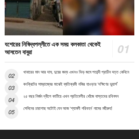
যশোরের নিষিদ্ধপল্লীতে এক সময় কলকাতা থেকেই
আসতেন বাবুরা
খাবারের মান আর দাম, দুয়ের জন্য এখনও ভিড় জমে শতাব্দী প্রাচীন দত্ত কেবিনে
কংক্রিটের সাম্রাজ্যের মাঝেই ব্যতিক্রমী নজির হাওড়ার ‘দক্ষিণের ডুয়ার্স’
২৫ বছর নির্জন দ্বীপে কাটিয়ে এখন প্রতিবেশীর খোঁজে বাস্তবের রবিনসন
সেদিনের চারাগাছ অটোই যেন আজ ‘শ্যামলী পরিবহন’ নামের মহীরুহ!