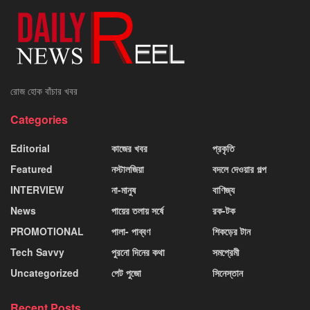
রোজ হোক বাঁচার খবর
Categories
Editorial
কাজের খবর
প্রকৃতি
Featured
নস্টালজিয়া
বদলে দেওয়ার গল্প
INTERVIEW
না-মানুষ
বাণিজ্য
News
পায়ের তলায় সর্ষে
রক-টক
PROMOTIONAL
পালা- পাব্বণ
শিকড়ের টান
Tech Savvy
পুরনো দিনের কথা
সমপ্রেমী
Uncategorized
পেট পুজো
সিনেস্তান
Recent Posts