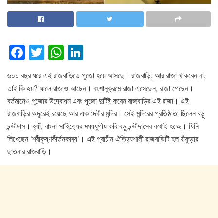
F
T
W
Li
a
wi
h
n
৬০০ বছর ধরে এই রাজবাড়িতে পুজো হয়ে আসছে। রাজবাড়ি, আর রাজা থাকবেন না,
c
tt
at
k
তাই কি হয়? ফলে রাজাও আছেন। বংশানুক্রমে রাজা এসেছেন, রাজা গেছেন।
e
er
s
e
বর্তমানেও পুজোর উদ্বোধন এবং পুজো দুটিই করেন রাজবাড়ির এই রাজা। এই
b
A
dI
রাজবাড়ির অদূরেই রয়েছে আর এক দেবীর মন্দির। সেই মন্দিরের প্রতিষ্ঠাতা ছিলেন বড়ু
o
p
n
চন্ডীদাস। হ্যাঁ, বাংলা সাহিত্যের মধ্যযুগীয় কবি বড়ু চন্ডীদাসের কথাই হচ্ছে। যিনি
লিখেছেন ‘শ্রীকৃষ্ণকীর্তনকাব্য’। এই প্রাচীন ঐতিহ্যশালী রাজবাড়িটি হল বাঁকুড়ার
o
p
ছাতনার রাজবাড়ি।
k