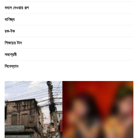
বদলে দেওয়ার গল্প
বাণিজ্য
রক-টক
শিকড়ের টান
সমপ্রেমী
সিনেস্তান