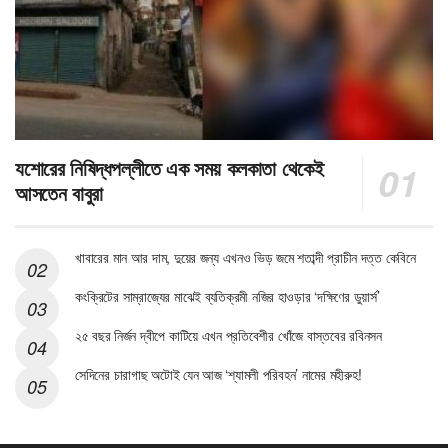
যশোরের নিষিদ্ধপল্লীতে এক সময় কলকাতা থেকেই
আসতেন বাবুরা
খাবারের মান আর দাম, দুয়ের জন্য এখনও ভিড় জমে শতাব্দী প্রাচীন দত্ত কেবিনে
কংক্রিটের সাম্রাজ্যের মাঝেই ব্যতিক্রমী নজির হাওড়ার ‘দক্ষিণের ডুয়ার্স’
২৫ বছর নির্জন দ্বীপে কাটিয়ে এখন প্রতিবেশীর খোঁজে বাস্তবের রবিনসন
সেদিনের চারাগাছ অটোই যেন আজ ‘শ্যামলী পরিবহন’ নামের মহীরুহ!