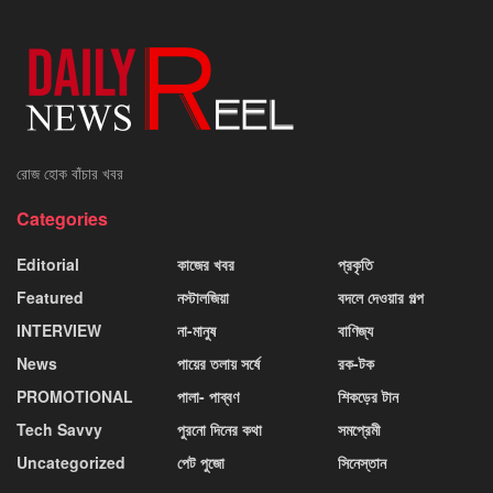
রোজ হোক বাঁচার খবর
Categories
Editorial
কাজের খবর
প্রকৃতি
Featured
নস্টালজিয়া
বদলে দেওয়ার গল্প
INTERVIEW
না-মানুষ
বাণিজ্য
News
পায়ের তলায় সর্ষে
রক-টক
PROMOTIONAL
পালা- পাব্বণ
শিকড়ের টান
Tech Savvy
পুরনো দিনের কথা
সমপ্রেমী
Uncategorized
পেট পুজো
সিনেস্তান