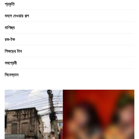
প্রকৃতি
বদলে দেওয়ার গল্প
বাণিজ্য
রক-টক
শিকড়ের টান
সমপ্রেমী
সিনেস্তান