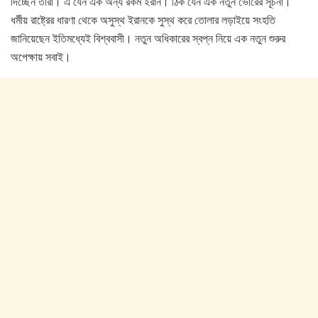
দিচ্ছেন তারা। এ যেন এক অন্য রকম ইরান। ঠিক যেন এক নতুন ভোরের সূচনা।
ধর্মীয় রাষ্ট্রের ধারণা থেকে অসুস্থ ইরানকে সুস্থ করে তোলার লড়াইয়ে সংহতি
জানিয়েছেন ইতিমধ্যেই বিশ্ববাসী। নতুন অধিকারের স্বপ্ন নিয়ে এক নতুন শুরুর
অপেক্ষায় সবাই।