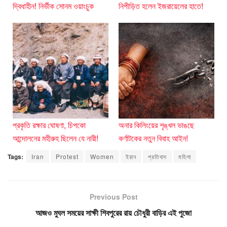
দ্বিধাহীন! নির্ভীক সোনম ওয়াংচুক
নিপীড়িত হলেন ইজরায়েলের হাতে!
প্রকৃতি রক্ষার ঘোষণা, চিপকো
অনার কিলিংয়ের শৃঙ্খল ভাঙছে
আন্দোলনের মহীরুহ ছিলেন যে নারী!
কর্ণাটকের নতুন বিবাহ আইন!
Tags:
Iran
Protest
Women
ইরান
প্রতিবাদ
মহিলা
Previous Post
আজও মুঘল সময়ের সাক্ষী শিবপুরের রায় চৌধুরী বাড়ির এই পুজো