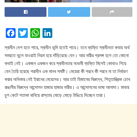
F
T
W
Li
a
wi
h
n
স্বাধীন দেশ হতে পারে, স্বাধীন ভূমি হতেই পারে। তবে ব্যক্তি স্বাধীনতা কথার অর্থ
c
tt
at
k
সময়তে ভুলে যাওয়াই নিয়ম হয়ে দাঁড়িয়েছে যেন। আর নারীর প্রসঙ্গ হলে তো কোনো
e
er
s
e
কথাই নেই। একজন একজন করে স্বাধীনতার অভাবী ব্যক্তি মিলেই কোথাও গিয়ে
b
A
dI
যেন তৈরি হয়েছে পরাধীন এক মানব সমষ্টি। মেয়েরা কী পরবে কী পরবে না তা নির্ধারণ
o
p
n
করার অধিকার নেই ইরানের মেয়েদের। আর তাই হিজাবের বিরুদ্ধে, পিতৃতান্ত্রিক চোখ
রাঙানীর বিরুদ্ধে আন্দোলন হাজার হাজার নারীর। এ আন্দোলনের ভাষা আলাদা। মাথার
o
p
চুল কেটে পতাকা বানিয়ে রাস্তার মোড়ে মোড়ে টাঙিয়ে দিচ্ছেন তারা।
k