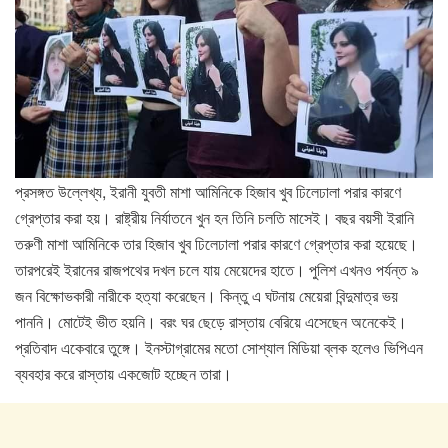
প্রসঙ্গত উল্লেখ্য, ইরানী যুবতী মাশা আমিনিকে হিজাব খুব ঢিলেঢালা পরার কারণে
গ্রেপ্তার করা হয়। রাষ্ট্রীয় নির্যাতনে খুন হন তিনি চলতি মাসেই। বছর বয়সী ইরানি
তরুণী মাশা আমিনিকে তার হিজাব খুব ঢিলেঢালা পরার কারণে গ্রেপ্তার করা হয়েছে।
তারপরেই ইরানের রাজপথের দখল চলে যায় মেয়েদের হাতে। পুলিশ এখনও পর্যন্ত ৯
জন বিক্ষোভকারী নারীকে হত্যা করেছেন। কিন্তু এ ঘটনায় মেয়েরা বিন্দুমাত্র ভয়
পাননি। মোটেই ভীত হয়নি। বরং ঘর ছেড়ে রাস্তায় বেরিয়ে এসেছেন অনেকেই।
প্রতিবাদ একেবারে তুঙ্গে। ইনস্টাগ্রামের মতো সোশ্যাল মিডিয়া ব্লক হলেও ভিপিএন
ব্যবহার করে রাস্তায় একজোট হচ্ছেন তারা।