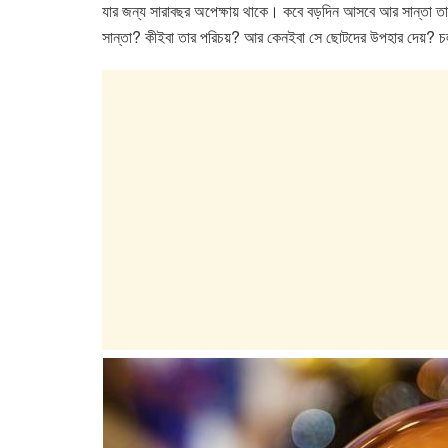
e
er
s
e
যার জন্য সারাবছর অপেক্ষায় থাকে। কবে বড়দিন আসবে আর সান্তা তাদে
b
A
dI
সান্তা? কীইবা তার পরিচয়? আর কেনইবা সে ছোটদের উপহার দেয়? চ
o
p
n
o
p
k