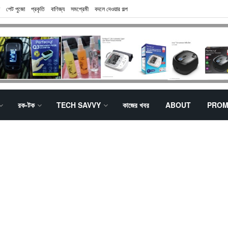
পেট পুজো
প্রকৃতি
বাণিজ্য
সমপ্রেমী
বদলে দেওয়ার গল্প
রক-টক
TECH SAVVY
কাজের খবর
ABOUT
PROM