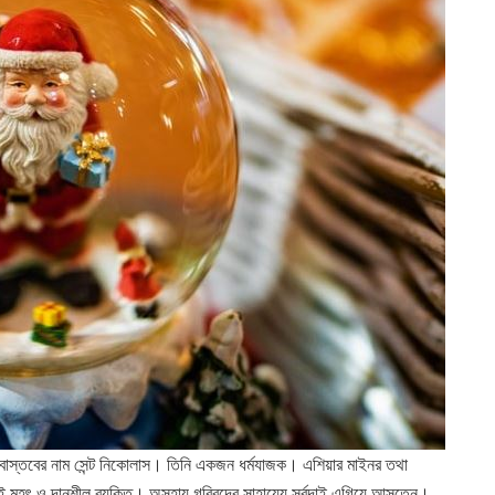
ঁর বাস্তবের নাম সেন্ট নিকোলাস। তিনি একজন ধর্মযাজক। এশিয়ার মাইনর তথা
ুবই মহৎ ও দানশীল ব্যক্তি। অসহায় গরিবদের সাহায্যে সর্বদাই এগিয়ে আসতেন।