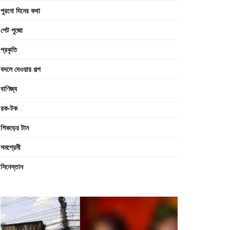
পুরনো দিনের কথা
পেট পুজো
প্রকৃতি
বদলে দেওয়ার গল্প
বাণিজ্য
রক-টক
শিকড়ের টান
সমপ্রেমী
সিনেস্তান