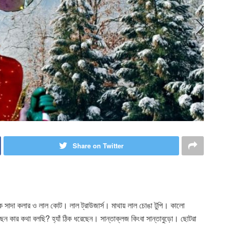
Share on Twitter
থাকে সাদা কলার ও লাল কোট। লাল ট্রাউজার্স। মাথায় লাল চোঙা টুপি। কালো
ছেন কার কথা বলছি? হ্যাঁ ঠিক ধরেছেন। সান্তাক্লজ কিংবা সান্তাবুড়ো। ছোটরা