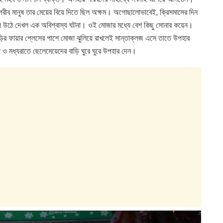
রীব মানুষ তার মেয়ের বিয়ে দিতে ছিল অক্ষম। অগোছালোভাবেই, ক্রিসমাসের দিন
লে উঠে দেখল এক অবিশ্বাস্য ঘটনা। ওই মোজার মধ্যে বেশ কিছু সোনার কয়েন।
ড়ির ফায়ার প্লেসের পাশে মোজা ঝুলিয়ে রাখলেই সান্তাক্লজ এসে তাতে উপহার
় ও মধ্যরাতে ছেলেমেয়েদের বাড়ি ঘুরে ঘুরে উপহার দেন।