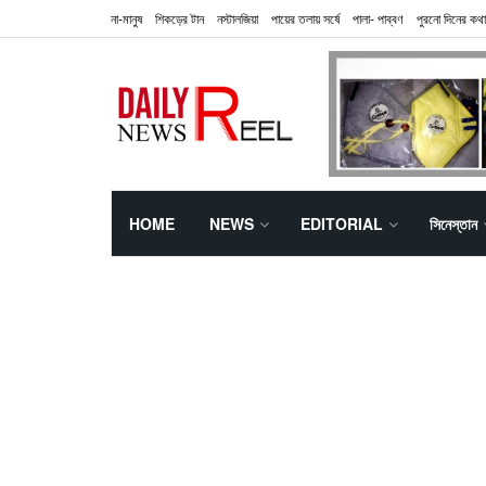
না-মানুষ
শিকড়ের টান
নস্টালজিয়া
পায়ের তলায় সর্ষে
পালা- পাব্বণ
পুরনো দিনের কথা
HOME
NEWS
EDITORIAL
সিনেস্তান