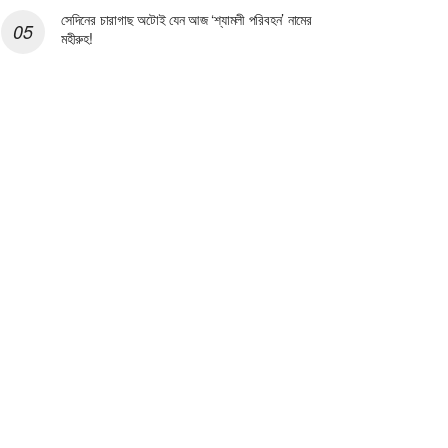
সেদিনের চারাগাছ অটোই যেন আজ ‘শ্যামলী পরিবহন’ নামের
মহীরুহ!