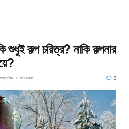
ি শুধুই কল্প চরিত্র? নাকি কল্পনার
িয়ে?
0
িকড়ের টান
1 min read