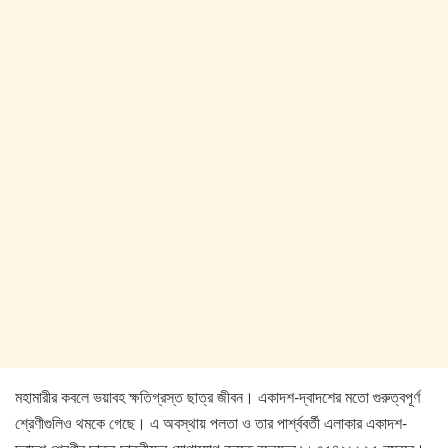
মহামারীর কবলে ভয়াবহ ক্ষতিগ্রস্ত ছাত্র জীবন। একাদশ-দ্বাদশের মতো গুরুত্বপূর্ণ
শ্রেণীগুলিও থমকে গেছে। এ অবস্থায় পলতা ও তার পার্শ্ববর্তী এলাকার একাদশ-