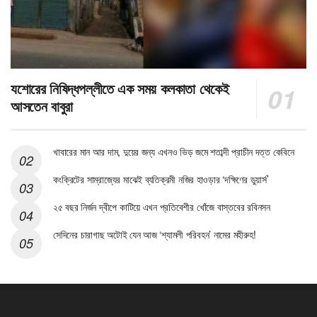
যশোরের নিষিদ্ধপল্লীতে এক সময় কলকাতা থেকেই
আসতেন বাবুরা
খাবারের মান আর দাম, দুয়ের জন্য এখনও ভিড় জমে শতাব্দী প্রাচীন দত্ত কেবিনে
কংক্রিটের সাম্রাজ্যের মাঝেই ব্যতিক্রমী নজির হাওড়ার ‘দক্ষিণের ডুয়ার্স’
২৫ বছর নির্জন দ্বীপে কাটিয়ে এখন প্রতিবেশীর খোঁজে বাস্তবের রবিনসন
সেদিনের চারাগাছ অটোই যেন আজ ‘শ্যামলী পরিবহন’ নামের মহীরুহ!