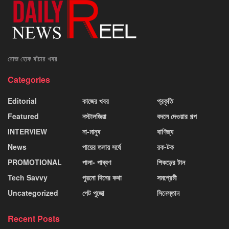
রোজ হোক বাঁচার খবর
Categories
Editorial
কাজের খবর
প্রকৃতি
Featured
নস্টালজিয়া
বদলে দেওয়ার গল্প
INTERVIEW
না-মানুষ
বাণিজ্য
News
পায়ের তলায় সর্ষে
রক-টক
PROMOTIONAL
পালা- পাব্বণ
শিকড়ের টান
Tech Savvy
পুরনো দিনের কথা
সমপ্রেমী
Uncategorized
পেট পুজো
সিনেস্তান
Recent Posts