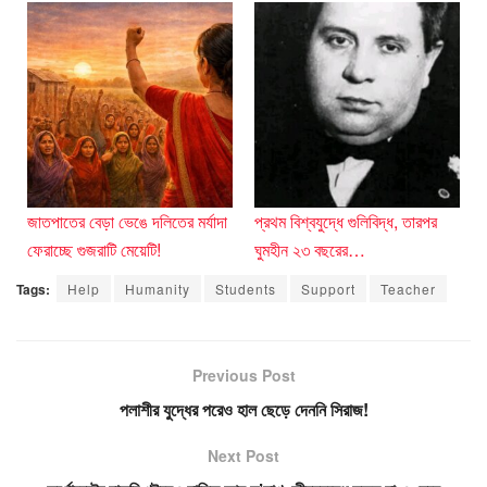
জাতপাতের বেড়া ভেঙে দলিতের মর্যাদা
প্রথম বিশ্বযুদ্ধে গুলিবিদ্ধ, তারপর
ফেরাচ্ছে গুজরাটি মেয়েটি!
ঘুমহীন ২৩ বছরের…
Tags:
Help
Humanity
Students
Support
Teacher
Previous Post
পলাশীর যুদ্ধের পরেও হাল ছেড়ে দেননি সিরাজ!
Next Post