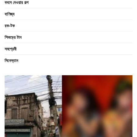
বদলে দেওয়ার গল্প
বাণিজ্য
রক-টক
শিকড়ের টান
সমপ্রেমী
সিনেস্তান