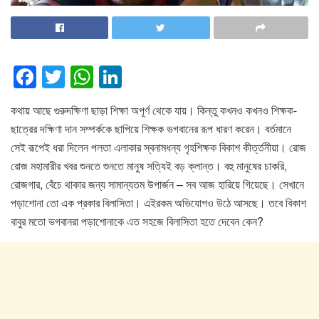
F
T
W
Li
a
wi
h
n
কথায় আছে গুরুদক্ষিণা ছাড়া শিক্ষা অপূর্ণ থেকে যায়। কিন্তু কখনও কখনও শিক্ষক-
c
tt
at
k
ছাত্রের দক্ষিণা দান সম্পর্ককে ছাপিয়ে শিক্ষক ভগবানের রূপ ধারণ করেন। বর্তমানে
e
er
s
e
সেই রূপেই ধরা দিলেন পলতা এলাকার স্বনামধন্য গৃহশিক্ষক বিকাশ কীর্ত্তনীয়া। রোজ
b
A
dI
রোজ মহামারীর খবর শুনতে শুনতে মানুষ সত্যিই বড় ক্লান্ত। বহু মানুষের চাকরি,
o
p
n
রোজগার, বেঁচে থাকার জন্য সামান্যতম উপার্জন – সব আজ হারিয়ে গিয়েছে। সেখানে
পড়াশোনা তো এক প্রকার বিলাসিতা। এইরকম অভিযোগও উঠে আসছে। তবে বিকাশ
o
p
বাবুর মতো ভগবানরা পড়াশোনাকে এত সহজে বিলাসিতা হতে দেবেন কেন?
k