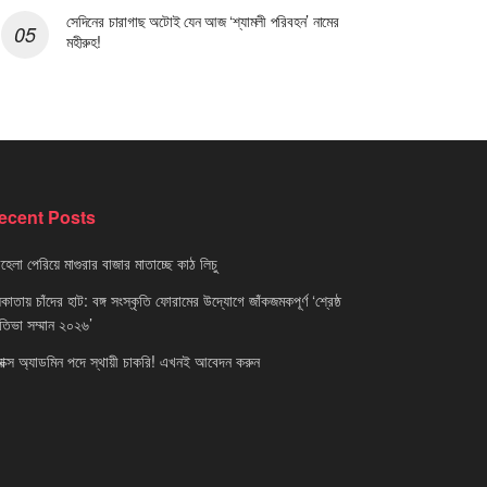
সেদিনের চারাগাছ অটোই যেন আজ ‘শ্যামলী পরিবহন’ নামের
মহীরুহ!
ecent Posts
েলা পেরিয়ে মাগুরার বাজার মাতাচ্ছে কাঠ লিচু
াতায় চাঁদের হাট: বঙ্গ সংস্কৃতি ফোরামের উদ্যোগে জাঁকজমকপূর্ণ ‘শ্রেষ্ঠ
রতিভা সম্মান ২০২৬’
নাক্স অ্যাডমিন পদে স্থায়ী চাকরি! এখনই আবেদন করুন