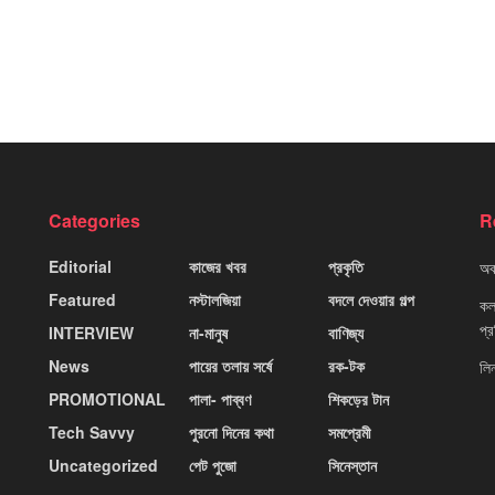
Categories
R
Editorial
কাজের খবর
প্রকৃতি
অবহ
Featured
নস্টালজিয়া
বদলে দেওয়ার গল্প
কলক
প্
INTERVIEW
না-মানুষ
বাণিজ্য
News
পায়ের তলায় সর্ষে
রক-টক
লি
PROMOTIONAL
পালা- পাব্বণ
শিকড়ের টান
Tech Savvy
পুরনো দিনের কথা
সমপ্রেমী
Uncategorized
পেট পুজো
সিনেস্তান