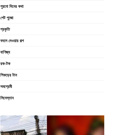
পুরনো দিনের কথা
পেট পুজো
প্রকৃতি
বদলে দেওয়ার গল্প
বাণিজ্য
রক-টক
শিকড়ের টান
সমপ্রেমী
সিনেস্তান