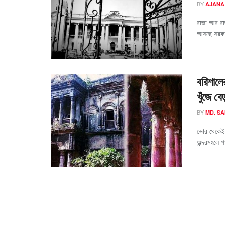
BY
AJANA
রাজা আর রা
আসছে সরকারি
বরিশালে
খুঁজে ব
BY
MD. S
ভোর থেকেই 
অন্দরমহলে প