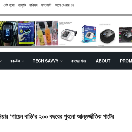
পেট পুজো
প্রকৃতি
বাণিজ্য
সমপ্রেমী
বদলে দেওয়ার গল্প
রক-টক
TECH SAVVY
কাজের খবর
ABOUT
PROM
়িয়ার ‘গায়েন বাড়ি’র ২০০ বছরের পুরনো আন্তর্জাতিক পাটের