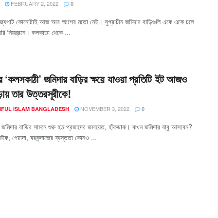
FEBRUARY 2, 2022
0
জ্যপাট কোনোটাই আজ আর আগের মতো নেই। সুপ্রাচীন জমিদার বাড়িগুলি একে একে চলে
 নিয়ন্ত্রনে। কলকাতা থেকে ...
র ‘কলসকাঠী’ জমিদার বাড়ির ক্ষয়ে যাওয়া প্রতিটি ইট আজও
েড়ায় তার উত্তরসূরীকে!
NOVEMBER 3, 2022
AIFUL ISLAM BANGLADESH
0
জমিদার বাড়ির সামনে শুরু হত প্রজাদের জমায়েত, হাঁকডাক। কখন জমিদার বাবু আসবেন?
াইক, পেয়াদা, বরকন্দাজের ব্যস্ততা কোনও ...