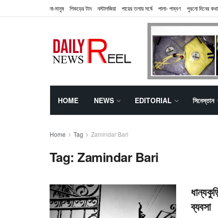
না-মানুষ
শিকড়ের টান
নস্টালজিয়া
পায়ের তলায় সর্ষে
পালা- পাব্বণ
পুরনো দিনের কথা
HOME
NEWS
EDITORIAL
সিনেস্তান
Home
Tag
Zamindar Bari
Tag:
Zamindar Bari
ধান্যকুড
ব্যবসা