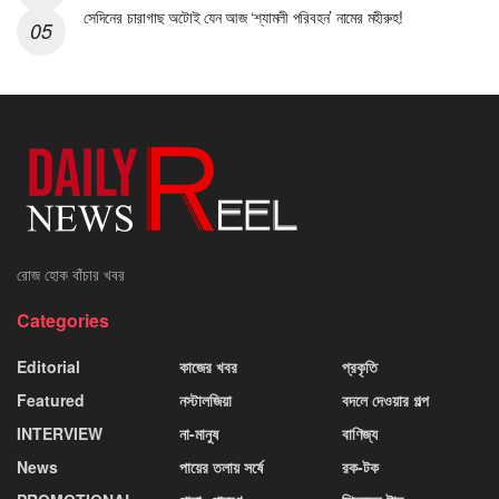
সেদিনের চারাগাছ অটোই যেন আজ ‘শ্যামলী পরিবহন’ নামের মহীরুহ!
রোজ হোক বাঁচার খবর
Categories
Editorial
কাজের খবর
প্রকৃতি
Featured
নস্টালজিয়া
বদলে দেওয়ার গল্প
INTERVIEW
না-মানুষ
বাণিজ্য
News
পায়ের তলায় সর্ষে
রক-টক