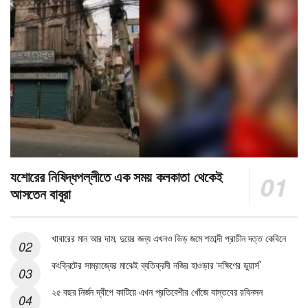
যশোরের নিষিদ্ধপল্লীতে এক সময় কলকাতা থেকেই
আসতেন বাবুরা
খাবারের মান আর দাম, দুয়ের জন্য এখনও ভিড় জমে শতাব্দী প্রাচীন দত্ত কেবিনে
কংক্রিটের সাম্রাজ্যের মাঝেই ব্যতিক্রমী নজির হাওড়ার ‘দক্ষিণের ডুয়ার্স’
২৫ বছর নির্জন দ্বীপে কাটিয়ে এখন প্রতিবেশীর খোঁজে বাস্তবের রবিনসন