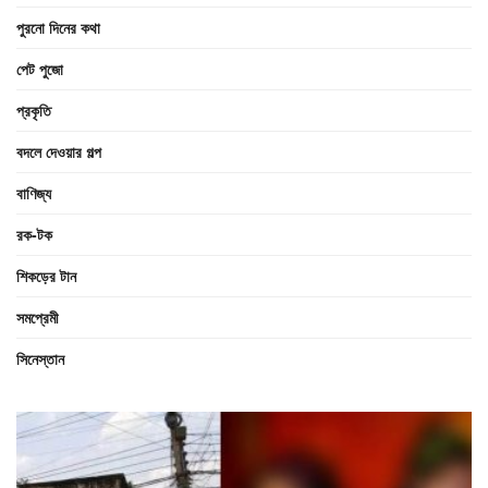
পুরনো দিনের কথা
পেট পুজো
প্রকৃতি
বদলে দেওয়ার গল্প
বাণিজ্য
রক-টক
শিকড়ের টান
সমপ্রেমী
সিনেস্তান