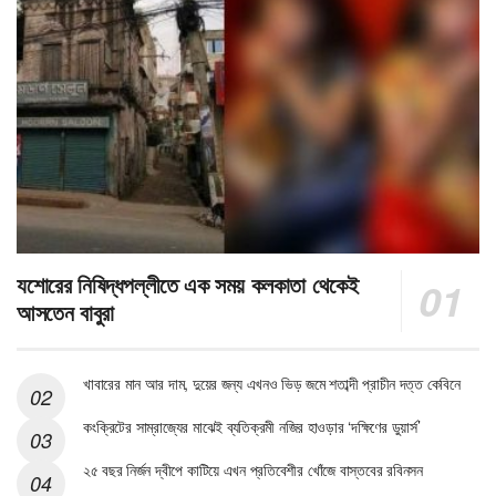
যশোরের নিষিদ্ধপল্লীতে এক সময় কলকাতা থেকেই
আসতেন বাবুরা
খাবারের মান আর দাম, দুয়ের জন্য এখনও ভিড় জমে শতাব্দী প্রাচীন দত্ত কেবিনে
কংক্রিটের সাম্রাজ্যের মাঝেই ব্যতিক্রমী নজির হাওড়ার ‘দক্ষিণের ডুয়ার্স’
২৫ বছর নির্জন দ্বীপে কাটিয়ে এখন প্রতিবেশীর খোঁজে বাস্তবের রবিনসন