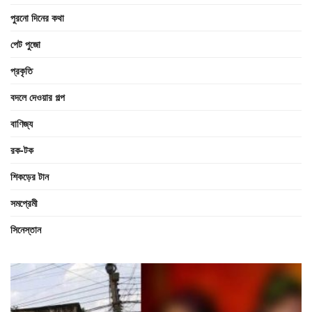
পুরনো দিনের কথা
পেট পুজো
প্রকৃতি
বদলে দেওয়ার গল্প
বাণিজ্য
রক-টক
শিকড়ের টান
সমপ্রেমী
সিনেস্তান