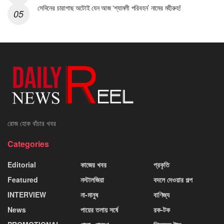
সেদিনের চারাগাছ অটোই যেন আজ ‘শ্যামলী পরিবহন’ নামের মহীরুহ!
রোজ হোক বাঁচার খবর
Categories
Editorial
কাজের খবর
প্রকৃতি
Featured
নস্টালজিয়া
বদলে দেওয়ার গল্প
INTERVIEW
না-মানুষ
বাণিজ্য
News
পায়ের তলায় সর্ষে
রক-টক