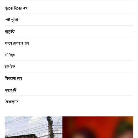
পুরনো দিনের কথা
পেট পুজো
প্রকৃতি
বদলে দেওয়ার গল্প
বাণিজ্য
রক-টক
শিকড়ের টান
সমপ্রেমী
সিনেস্তান