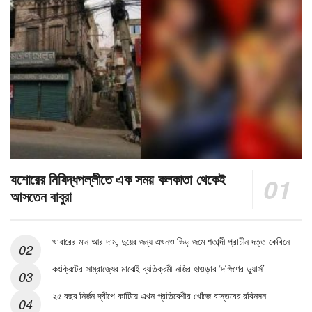
যশোরের নিষিদ্ধপল্লীতে এক সময় কলকাতা থেকেই
আসতেন বাবুরা
খাবারের মান আর দাম, দুয়ের জন্য এখনও ভিড় জমে শতাব্দী প্রাচীন দত্ত কেবিনে
কংক্রিটের সাম্রাজ্যের মাঝেই ব্যতিক্রমী নজির হাওড়ার ‘দক্ষিণের ডুয়ার্স’
২৫ বছর নির্জন দ্বীপে কাটিয়ে এখন প্রতিবেশীর খোঁজে বাস্তবের রবিনসন