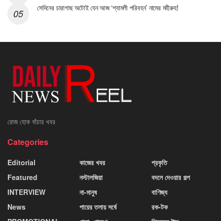
সেদিনের চারাগাছ অটোই যেন আজ ‘শ্যামলী পরিবহন’ নামের মহীরুহ!
রোজ হোক বাঁচার খবর
Categories
Editorial
কাজের খবর
প্রকৃতি
Featured
নস্টালজিয়া
বদলে দেওয়ার গল্প
INTERVIEW
না-মানুষ
বাণিজ্য
News
পায়ের তলায় সর্ষে
রক-টক