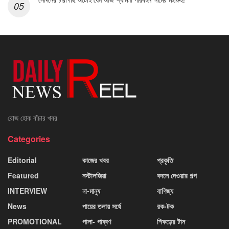
রোজ হোক বাঁচার খবর
Categories
Editorial
কাজের খবর
প্রকৃতি
Featured
নস্টালজিয়া
বদলে দেওয়ার গল্প
INTERVIEW
না-মানুষ
বাণিজ্য
News
পায়ের তলায় সর্ষে
রক-টক
PROMOTIONAL
পালা- পাব্বণ
শিকড়ের টান