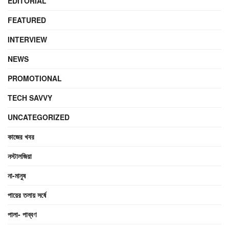
EDITORIAL
FEATURED
INTERVIEW
NEWS
PROMOTIONAL
TECH SAVVY
UNCATEGORIZED
কাজের খবর
নস্টালজিয়া
না-মানুষ
পায়ের তলায় সর্ষে
পালা- পাব্বণ