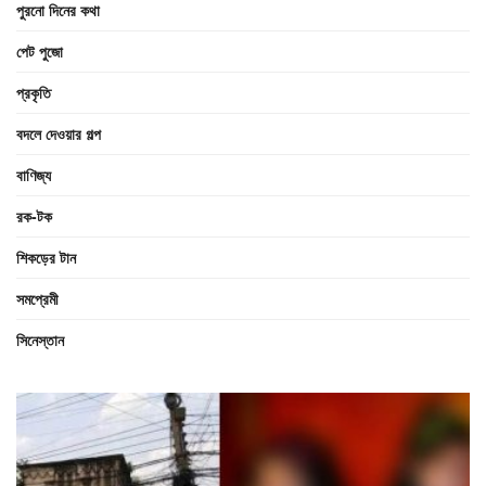
পুরনো দিনের কথা
পেট পুজো
প্রকৃতি
বদলে দেওয়ার গল্প
বাণিজ্য
রক-টক
শিকড়ের টান
সমপ্রেমী
সিনেস্তান