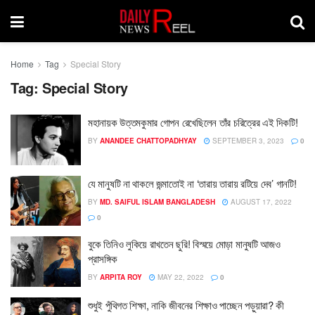
Home
Tag
Special Story
Tag:
Special Story
মহানায়ক উত্তমকুমার গোপন রেখেছিলেন তাঁর চরিত্রের এই দিকটি!
BY
ANANDEE CHATTOPADHYAY
SEPTEMBER 3, 2023
0
যে মানুষটি না থাকলে জন্মাতোই না ‘তারায় তারায় রটিয়ে দেব’ গানটি!
BY
MD. SAIFUL ISLAM BANGLADESH
AUGUST 17, 2022
0
বুকে তিনিও লুকিয়ে রাখতেন ছুরি! বিস্ময়ে মোড়া মানুষটি আজও
প্রাসঙ্গিক
BY
ARPITA ROY
MAY 22, 2022
0
শুধুই পুঁথিগত শিক্ষা, নাকি জীবনের শিক্ষাও পাচ্ছেন পড়ুয়ারা? কী