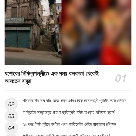
যশোরের নিষিদ্ধপল্লীতে এক সময় কলকাতা থেকেই
আসতেন বাবুরা
খাবারের মান আর দাম, দুয়ের জন্য এখনও ভিড় জমে শতাব্দী প্রাচীন দত্ত কেবিনে
কংক্রিটের সাম্রাজ্যের মাঝেই ব্যতিক্রমী নজির হাওড়ার ‘দক্ষিণের ডুয়ার্স’
২৫ বছর নির্জন দ্বীপে কাটিয়ে এখন প্রতিবেশীর খোঁজে বাস্তবের রবিনসন
সেদিনের চারাগাছ অটোই যেন আজ ‘শ্যামলী পরিবহন’ নামের মহীরুহ!