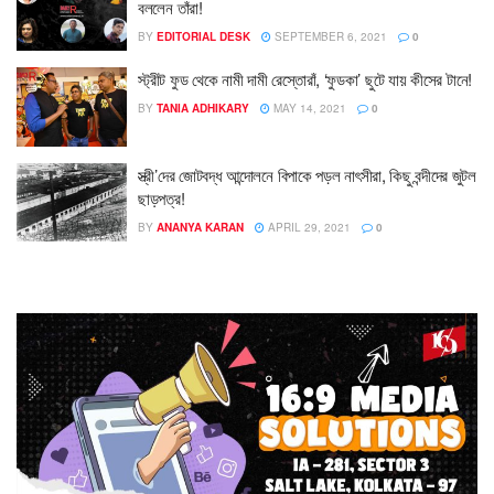
বললেন তাঁরা!
BY
EDITORIAL DESK
SEPTEMBER 6, 2021
0
স্ট্রীট ফুড থেকে নামী দামী রেস্তোরাঁ, ‘ফুডকা’ ছুটে যায় কীসের টানে!
BY
TANIA ADHIKARY
MAY 14, 2021
0
স্ত্রী’দের জোটবদ্ধ আন্দোলনে বিপাকে পড়ল নাৎসীরা, কিছু বন্দীদের জুটল
ছাড়পত্র!
BY
ANANYA KARAN
APRIL 29, 2021
0