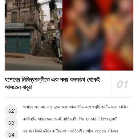
যশোরের নিষিদ্ধপল্লীতে এক সময় কলকাতা থেকেই
আসতেন বাবুরা
খাবারের মান আর দাম, দুয়ের জন্য এখনও ভিড় জমে শতাব্দী প্রাচীন দত্ত কেবিনে
কংক্রিটের সাম্রাজ্যের মাঝেই ব্যতিক্রমী নজির হাওড়ার ‘দক্ষিণের ডুয়ার্স’
২৫ বছর নির্জন দ্বীপে কাটিয়ে এখন প্রতিবেশীর খোঁজে বাস্তবের রবিনসন