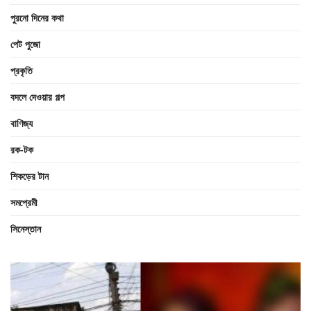
পুরনো দিনের কথা
পেট পুজো
প্রকৃতি
বদলে দেওয়ার গল্প
বাণিজ্য
রক-টক
শিকড়ের টান
সমপ্রেমী
সিনেস্তান