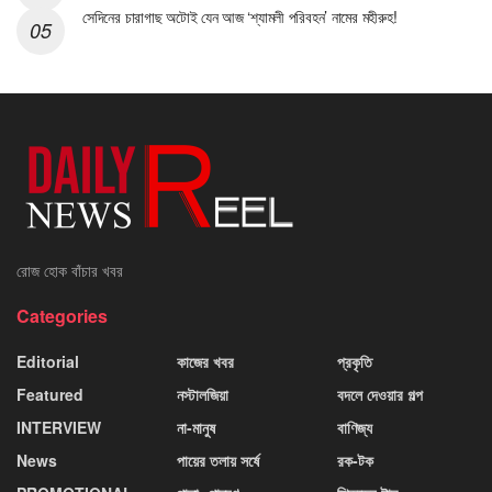
সেদিনের চারাগাছ অটোই যেন আজ ‘শ্যামলী পরিবহন’ নামের মহীরুহ!
রোজ হোক বাঁচার খবর
Categories
Editorial
কাজের খবর
প্রকৃতি
Featured
নস্টালজিয়া
বদলে দেওয়ার গল্প
INTERVIEW
না-মানুষ
বাণিজ্য
News
পায়ের তলায় সর্ষে
রক-টক