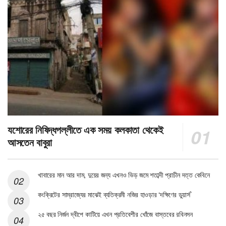
যশোরের নিষিদ্ধপল্লীতে এক সময় কলকাতা থেকেই
আসতেন বাবুরা
খাবারের মান আর দাম, দুয়ের জন্য এখনও ভিড় জমে শতাব্দী প্রাচীন দত্ত কেবিনে
কংক্রিটের সাম্রাজ্যের মাঝেই ব্যতিক্রমী নজির হাওড়ার ‘দক্ষিণের ডুয়ার্স’
২৫ বছর নির্জন দ্বীপে কাটিয়ে এখন প্রতিবেশীর খোঁজে বাস্তবের রবিনসন