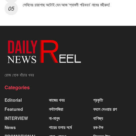
সেদিনের চারাগাছ অটোই যেন আজ ‘শ্যামলী পরিবহন’ নামের মহীরুহ!
রোজ হোক বাঁচার খবর
Categories
Editorial
কাজের খবর
প্রকৃতি
Featured
নস্টালজিয়া
বদলে দেওয়ার গল্প
INTERVIEW
না-মানুষ
বাণিজ্য
News
পায়ের তলায় সর্ষে
রক-টক