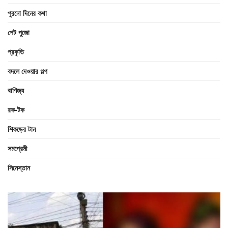
পুরনো দিনের কথা
পেট পুজো
প্রকৃতি
বদলে দেওয়ার গল্প
বাণিজ্য
রক-টক
শিকড়ের টান
সমপ্রেমী
সিনেস্তান