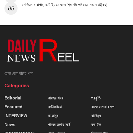
সেদিনের চারাগাছ অটোই যেন আজ ‘শ্যামলী পরিবহন’ নামের মহীরুহ!
রোজ হোক বাঁচার খবর
Categories
Editorial
কাজের খবর
প্রকৃতি
Featured
নস্টালজিয়া
বদলে দেওয়ার গল্প
INTERVIEW
না-মানুষ
বাণিজ্য
News
পায়ের তলায় সর্ষে
রক-টক