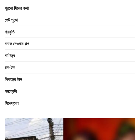
পুরনো দিনের কথা
পেট পুজো
প্রকৃতি
বদলে দেওয়ার গল্প
বাণিজ্য
রক-টক
শিকড়ের টান
সমপ্রেমী
সিনেস্তান