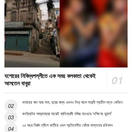
যশোরের নিষিদ্ধপল্লীতে এক সময় কলকাতা থেকেই
আসতেন বাবুরা
খাবারের মান আর দাম, দুয়ের জন্য এখনও ভিড় জমে শতাব্দী প্রাচীন দত্ত কেবিনে
কংক্রিটের সাম্রাজ্যের মাঝেই ব্যতিক্রমী নজির হাওড়ার ‘দক্ষিণের ডুয়ার্স’
২৫ বছর নির্জন দ্বীপে কাটিয়ে এখন প্রতিবেশীর খোঁজে বাস্তবের রবিনসন