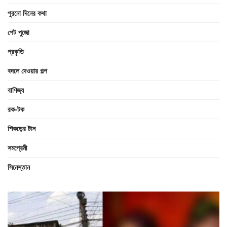
পুরনো দিনের কথা
পেট পুজো
প্রকৃতি
বদলে দেওয়ার গল্প
বাণিজ্য
রক-টক
শিকড়ের টান
সমপ্রেমী
সিনেস্তান