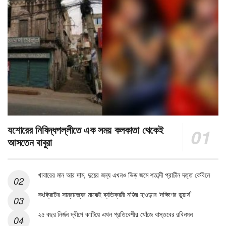
যশোরের নিষিদ্ধপল্লীতে এক সময় কলকাতা থেকেই
আসতেন বাবুরা
খাবারের মান আর দাম, দুয়ের জন্য এখনও ভিড় জমে শতাব্দী প্রাচীন দত্ত কেবিনে
কংক্রিটের সাম্রাজ্যের মাঝেই ব্যতিক্রমী নজির হাওড়ার ‘দক্ষিণের ডুয়ার্স’
২৫ বছর নির্জন দ্বীপে কাটিয়ে এখন প্রতিবেশীর খোঁজে বাস্তবের রবিনসন