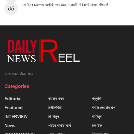
সেদিনের চারাগাছ অটোই যেন আজ ‘শ্যামলী পরিবহন’ নামের মহীরুহ!
রোজ হোক বাঁচার খবর
Categories
Editorial
কাজের খবর
প্রকৃতি
Featured
নস্টালজিয়া
বদলে দেওয়ার গল্প
INTERVIEW
না-মানুষ
বাণিজ্য
News
পায়ের তলায় সর্ষে
রক-টক