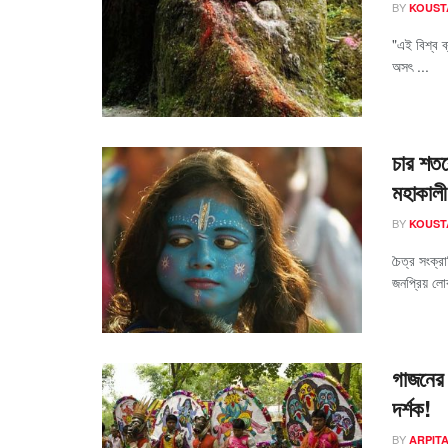
BY
KOUST
"এই বিশ্ব ব
অসৎ ...
চার শতক
মহাকালী
BY
KOUST
চৈত্র সংক্র
জনপ্রিয় ল
গাজনের 
দর্শক!
BY
ARPIT