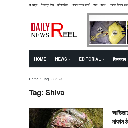
না-মানুষ
শিকড়ের টান
নস্টালজিয়া
পায়ের তলায় সর্ষে
পালা- পাব্বণ
পুরনো দিনের কথা
HOME
NEWS
EDITORIAL
সিনেস্তান
Home
Tag
Shiva
Tag:
Shiva
আভিজাত্
মাকাল ঠ