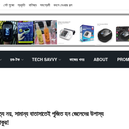
পেট পুজো
প্রকৃতি
বাণিজ্য
সমপ্রেমী
বদলে দেওয়ার গল্প
রক-টক
TECH SAVVY
কাজের খবর
ABOUT
PROM
য নয়, সামান্য বাতাসাতেই পূজিত হন জেলেদের উপাস্য
াকুর!