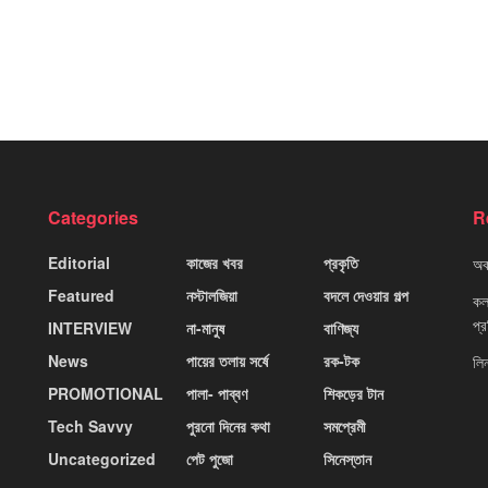
Categories
R
Editorial
কাজের খবর
প্রকৃতি
অবহ
Featured
নস্টালজিয়া
বদলে দেওয়ার গল্প
কলক
প্
INTERVIEW
না-মানুষ
বাণিজ্য
News
পায়ের তলায় সর্ষে
রক-টক
লি
PROMOTIONAL
পালা- পাব্বণ
শিকড়ের টান
Tech Savvy
পুরনো দিনের কথা
সমপ্রেমী
Uncategorized
পেট পুজো
সিনেস্তান