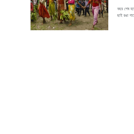
বছর শেষ হতে
ছাই রঙা গায়