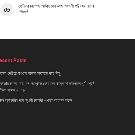
সেদিনের চারাগাছ অটোই যেন আজ ‘শ্যামলী পরিবহন’ নামের
মহীরুহ!
ecent Posts
েলা পেরিয়ে মাগুরার বাজার মাতাচ্ছে কাঠ লিচু
াতায় চাঁদের হাট: বঙ্গ সংস্কৃতি ফোরামের উদ্যোগে জাঁকজমকপূর্ণ ‘শ্রেষ্ঠ
রতিভা সম্মান ২০২৬’
নাক্স অ্যাডমিন পদে স্থায়ী চাকরি! এখনই আবেদন করুন