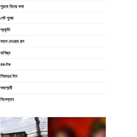
পুরনো দিনের কথা
পেট পুজো
প্রকৃতি
বদলে দেওয়ার গল্প
বাণিজ্য
রক-টক
শিকড়ের টান
সমপ্রেমী
সিনেস্তান