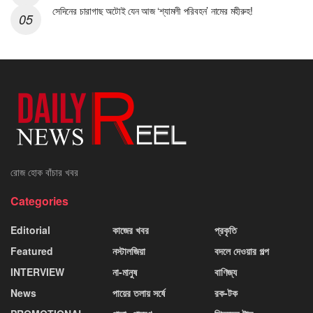
সেদিনের চারাগাছ অটোই যেন আজ ‘শ্যামলী পরিবহন’ নামের মহীরুহ!
রোজ হোক বাঁচার খবর
Categories
Editorial
কাজের খবর
প্রকৃতি
Featured
নস্টালজিয়া
বদলে দেওয়ার গল্প
INTERVIEW
না-মানুষ
বাণিজ্য
News
পায়ের তলায় সর্ষে
রক-টক