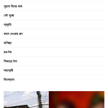
পুরনো দিনের কথা
পেট পুজো
প্রকৃতি
বদলে দেওয়ার গল্প
বাণিজ্য
রক-টক
শিকড়ের টান
সমপ্রেমী
সিনেস্তান