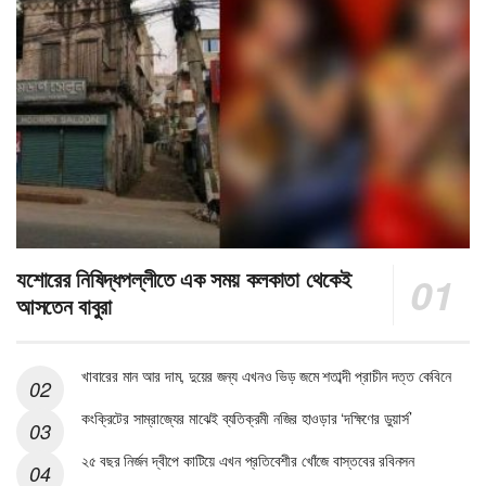
যশোরের নিষিদ্ধপল্লীতে এক সময় কলকাতা থেকেই
আসতেন বাবুরা
খাবারের মান আর দাম, দুয়ের জন্য এখনও ভিড় জমে শতাব্দী প্রাচীন দত্ত কেবিনে
কংক্রিটের সাম্রাজ্যের মাঝেই ব্যতিক্রমী নজির হাওড়ার ‘দক্ষিণের ডুয়ার্স’
২৫ বছর নির্জন দ্বীপে কাটিয়ে এখন প্রতিবেশীর খোঁজে বাস্তবের রবিনসন