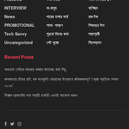
INTERVIEW
না-মানুষ
বাণিজ্য
News
পায়ের তলায় সর্ষে
রক-টক
PROMOTIONAL
পালা- পাব্বণ
শিকড়ের টান
Tech Savvy
পুরনো দিনের কথা
সমপ্রেমী
Uncategorized
পেট পুজো
সিনেস্তান
Recent Posts
অবহেলা পেরিয়ে মাগুরার বাজার মাতাচ্ছে কাঠ লিচু
কলকাতায় চাঁদের হাট: বঙ্গ সংস্কৃতি ফোরামের উদ্যোগে জাঁকজমকপূর্ণ ‘শ্রেষ্ঠ প্রতিভা সম্মান
২০২৬’
লিনাক্স অ্যাডমিন পদে স্থায়ী চাকরি! এখনই আবেদন করুন