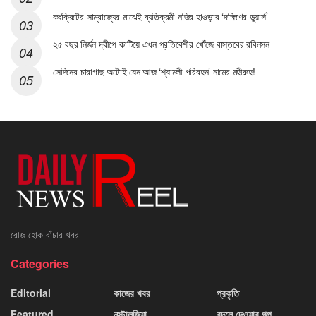
কংক্রিটের সাম্রাজ্যের মাঝেই ব্যতিক্রমী নজির হাওড়ার ‘দক্ষিণের ডুয়ার্স’
২৫ বছর নির্জন দ্বীপে কাটিয়ে এখন প্রতিবেশীর খোঁজে বাস্তবের রবিনসন
সেদিনের চারাগাছ অটোই যেন আজ ‘শ্যামলী পরিবহন’ নামের মহীরুহ!
রোজ হোক বাঁচার খবর
Categories
Editorial
কাজের খবর
প্রকৃতি
Featured
নস্টালজিয়া
বদলে দেওয়ার গল্প