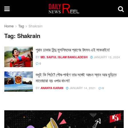
Home
Tag
Shakrain
Tag:
Shakrain
পুরান ঢাকার হিন্দু মুসলিমদের প্রাণের উৎসব এই সাকরাইন!
BY
MD. SAIFUL ISLAM BANGLADESH
JANUARY 15, 2024
0
শুধুই কি পিঠে? পৌষ-পার্বণে তার সঙ্গেই আগুন স্নান আর ঘুড়িতে
মাতোয়ারা হয় ওপার বাংলা!
BY
ANANYA KARAN
JANUARY 14, 2021
0