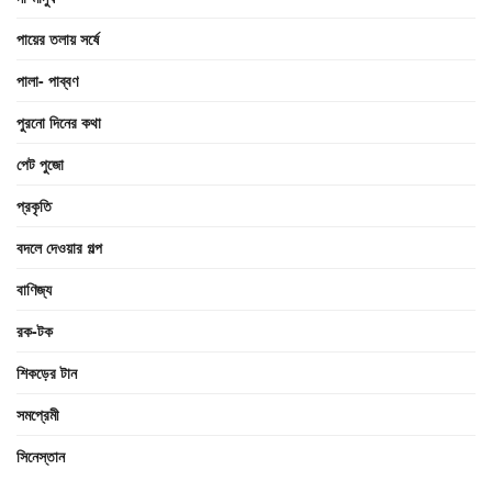
পায়ের তলায় সর্ষে
পালা- পাব্বণ
পুরনো দিনের কথা
পেট পুজো
প্রকৃতি
বদলে দেওয়ার গল্প
বাণিজ্য
রক-টক
শিকড়ের টান
সমপ্রেমী
সিনেস্তান