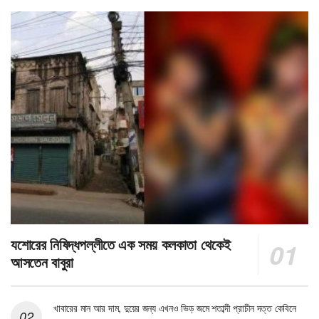
যশোরের নিষিদ্ধপল্লীতে এক সময় কলকাতা থেকেই
আসতেন বাবুরা
খাবারের মান আর দাম, দুয়ের জন্য এখনও ভিড় জমে শতাব্দী প্রাচীন দত্ত কেবিনে