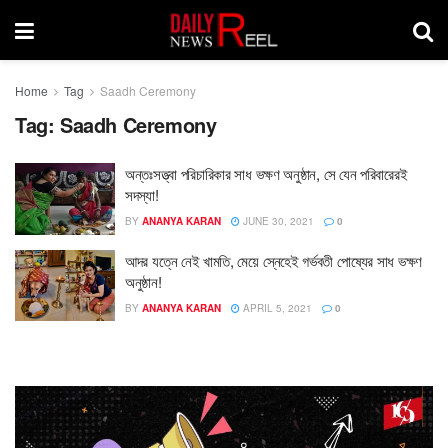
Home
Tag
Saadh Ceremony
Tag:
Saadh Ceremony
অন্তঃসত্ত্বা পরিচারিকার সাধ ভক্ষণ অনুষ্ঠান, সে যেন পরিবারেরই
সদস্যা!
BY
ANANYA KARAN
JUNE 30, 2021
0
আদর যত্নে নেই খামতি, মেয়ে স্নেহেই গর্ভবতী পোষ্যের সাধ ভক্ষণ
অনুষ্ঠান!
BY
ANANYA KARAN
APRIL 5, 2021
0