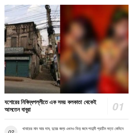
যশোরের নিষিদ্ধপল্লীতে এক সময় কলকাতা থেকেই
আসতেন বাবুরা
খাবারের মান আর দাম, দুয়ের জন্য এখনও ভিড় জমে শতাব্দী প্রাচীন দত্ত কেবিনে