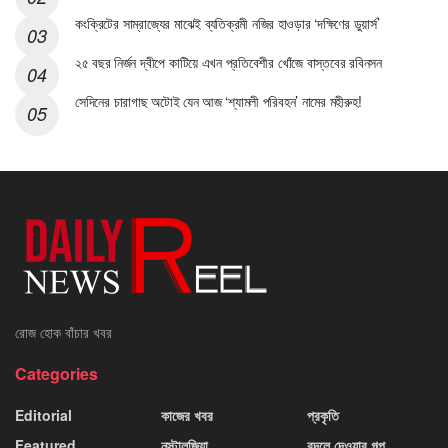
কংক্রিটের সাম্রাজ্যের মাঝেই ব্যতিক্রমী নজির হাওড়ার ‘দক্ষিণের ডুয়ার্স’
২৫ বছর নির্জন দ্বীপে কাটিয়ে এখন প্রতিবেশীর খোঁজে বাস্তবের রবিনসন
সেদিনের চারাগাছ অটোই যেন আজ ‘শ্যামলী পরিবহন’ নামের মহীরুহ!
রোজ হোক বাঁচার খবর
Categories
Editorial
কাজের খবর
প্রকৃতি
Featured
নস্টালজিয়া
বদলে দেওয়ার গল্প