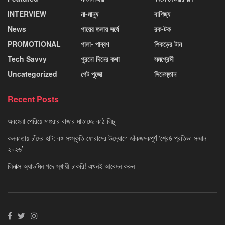
INTERVIEW
না-মানুষ
বাণিজ্য
News
পায়ের তলায় সর্ষে
রক-টক
PROMOTIONAL
পালা- পাব্বণ
শিকড়ের টান
Tech Savvy
পুরনো দিনের কথা
সমপ্রেমী
Uncategorized
পেট পুজো
সিনেস্তান
Recent Posts
অবহেলা পেরিয়ে মাগুরার বাজার মাতাচ্ছে কাঠ লিচু
কলকাতায় চাঁদের হাট: বঙ্গ সংস্কৃতি ফোরামের উদ্যোগে জাঁকজমকপূর্ণ ‘শ্রেষ্ঠ প্রতিভা সম্মান
২০২৬’
লিনাক্স অ্যাডমিন পদে স্থায়ী চাকরি! এখনই আবেদন করুন