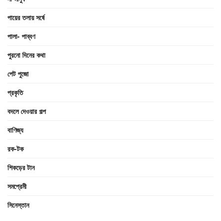
পায়ের তলায় সর্ষে
পালা- পাব্বণ
পুরনো দিনের কথা
পেট পুজো
প্রকৃতি
বদলে দেওয়ার গল্প
বাণিজ্য
রক-টক
শিকড়ের টান
সমপ্রেমী
সিনেস্তান