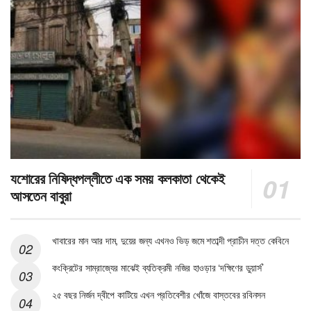
যশোরের নিষিদ্ধপল্লীতে এক সময় কলকাতা থেকেই
আসতেন বাবুরা
খাবারের মান আর দাম, দুয়ের জন্য এখনও ভিড় জমে শতাব্দী প্রাচীন দত্ত কেবিনে
কংক্রিটের সাম্রাজ্যের মাঝেই ব্যতিক্রমী নজির হাওড়ার ‘দক্ষিণের ডুয়ার্স’
২৫ বছর নির্জন দ্বীপে কাটিয়ে এখন প্রতিবেশীর খোঁজে বাস্তবের রবিনসন