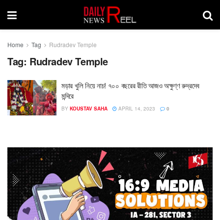
Home
Tag
Rudradev Temple
Tag:
Rudradev Temple
মড়ার খুলি নিয়ে নাচ! ৭০০ বছরের রীতি আজও অক্ষুণ্ণ রুদ্রদেব
মন্দিরে
BY
KOUSTAV SAHA
APRIL 14, 2023
0