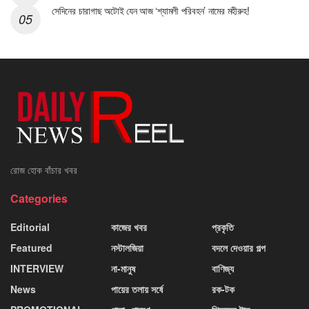
সেদিনের চারাগাছ অটোই যেন আজ ‘শ্যামলী পরিবহন’ নামের মহীরুহ!
রোজ হোক বাঁচার খবর
Categories
Editorial
কাজের খবর
প্রকৃতি
Featured
নস্টালজিয়া
বদলে দেওয়ার গল্প
INTERVIEW
না-মানুষ
বাণিজ্য
News
পায়ের তলায় সর্ষে
রক-টক