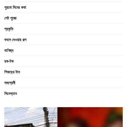
পুরনো দিনের কথা
পেট পুজো
প্রকৃতি
বদলে দেওয়ার গল্প
বাণিজ্য
রক-টক
শিকড়ের টান
সমপ্রেমী
সিনেস্তান