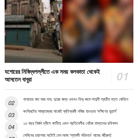
যশোরের নিষিদ্ধপল্লীতে এক সময় কলকাতা থেকেই
আসতেন বাবুরা
খাবারের মান আর দাম, দুয়ের জন্য এখনও ভিড় জমে শতাব্দী প্রাচীন দত্ত কেবিনে
কংক্রিটের সাম্রাজ্যের মাঝেই ব্যতিক্রমী নজির হাওড়ার ‘দক্ষিণের ডুয়ার্স’
২৫ বছর নির্জন দ্বীপে কাটিয়ে এখন প্রতিবেশীর খোঁজে বাস্তবের রবিনসন
সেদিনের চারাগাছ অটোই যেন আজ ‘শ্যামলী পরিবহন’ নামের মহীরুহ!