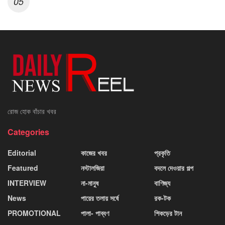
রোজ হোক বাঁচার খবর
Categories
Editorial
কাজের খবর
প্রকৃতি
Featured
নস্টালজিয়া
বদলে দেওয়ার গল্প
INTERVIEW
না-মানুষ
বাণিজ্য
News
পায়ের তলায় সর্ষে
রক-টক
PROMOTIONAL
পালা- পাব্বণ
শিকড়ের টান