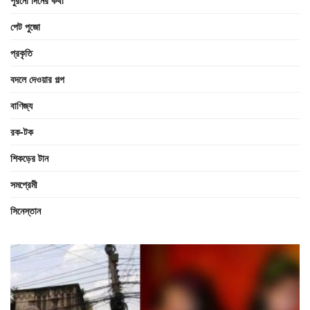
পেট পুজো
প্রকৃতি
বদলে দেওয়ার গল্প
বাণিজ্য
রক-টক
শিকড়ের টান
সমপ্রেমী
সিনেস্তান