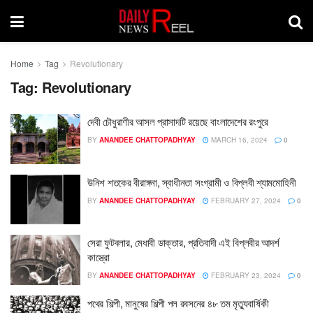
Home
Tag
Revolutionary
Tag:
Revolutionary
দেবী চৌধুরাণীর আসল প্রাসাদটি রয়েছে বাংলাদেশের রংপুরে
BY
ANANDEE CHATTOPADHYAY
MARCH 16, 2024
0
উনিশ শতকের বীরাঙ্গনা, স্বাধীনতা সংগ্রামী ও বিপ্লবী শ্যামমোহিনী
BY
ANANDEE CHATTOPADHYAY
FEBRUARY 27, 2024
0
সেরা ফুটবলার, মেধাবী ডাক্তার, প্রতিবাদী এই বিপ্লবীর আদর্শ
কাস্ত্রো
BY
ANANDEE CHATTOPADHYAY
FEBRUARY 23, 2024
0
পথের শিল্পী, মানুষের শিল্পী পল রবসনের ৪৮ তম মৃত্যুবার্ষিকী