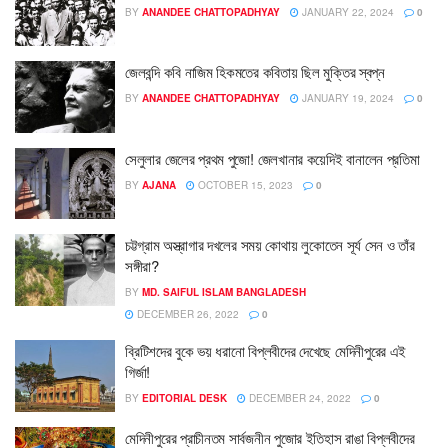
BY
ANANDEE CHATTOPADHYAY
JANUARY 22, 2024
0
জেলবন্দি কবি নাজিম হিকমতের কবিতায় ছিল মুক্তির স্বপ্ন
BY
ANANDEE CHATTOPADHYAY
JANUARY 19, 2024
0
সেলুলার জেলের প্রথম পুজো! জেলখানার কয়েদিই বানালেন প্রতিমা
BY
AJANA
OCTOBER 15, 2023
0
চট্টগ্রাম অস্ত্রাগার দখলের সময় কোথায় লুকোতেন সূর্য সেন ও তাঁর
সঙ্গীরা?
BY
MD. SAIFUL ISLAM BANGLADESH
DECEMBER 26, 2022
0
ব্রিটিশদের বুকে ভয় ধরানো বিপ্লবীদের দেখেছে মেদিনীপুরের এই
গির্জা!
BY
EDITORIAL DESK
DECEMBER 24, 2022
0
মেদিনীপুরের প্রাচীনতম সার্বজনীন পুজোর ইতিহাস রাঙা বিপ্লবীদের