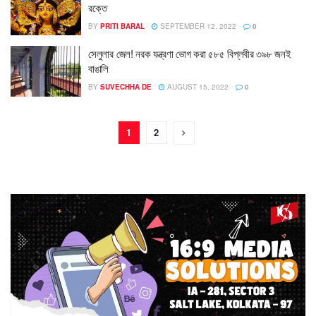
রক্তে
BY
PRITI BARAL
SEPTEMBER 12, 2022
0
সেলুলার জেল! নরক যন্ত্রণা ভোগ করা ৫৮৫ বিপ্লবীর ৩৯৮ জনই
বাঙালি
BY
SUVECHHA DE
AUGUST 15, 2022
0
1
2