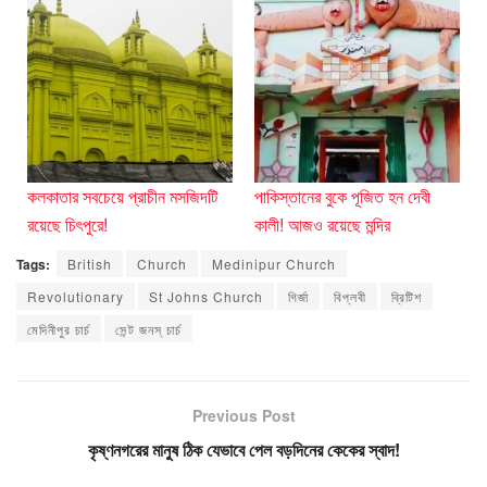
কলকাতার সবচেয়ে প্রাচীন মসজিদটি
পাকিস্তানের বুকে পূজিত হন দেবী
রয়েছে চিৎপুরে!
কালী! আজও রয়েছে মন্দির
Tags:
British
Church
Medinipur Church
Revolutionary
St Johns Church
গির্জা
বিপ্লবী
ব্রিটিশ
মেদিনীপুর চার্চ
সেন্ট জনস্ চার্চ
Previous Post
কৃষ্ণনগরের মানুষ ঠিক যেভাবে পেল বড়দিনের কেকের স্বাদ!