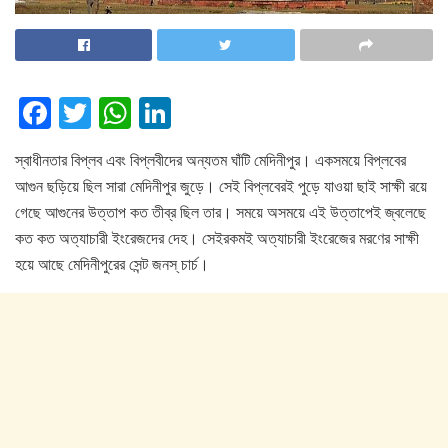
F
T
W
Li
a
wi
h
n
স্বাধীনতার বিপ্লব এবং বিপ্লবীদের অন্যতম ঘাঁটি মেদিনীপুর। একসময়ে বিপ্লবের
c
tt
at
k
আগুন ছড়িয়ে ছিল সারা মেদিনীপুর জুড়ে। সেই বিপ্লবেরই পুড়ে যাওয়া ছাই সাক্ষী রয়ে
e
er
s
e
গেছে আগুনের উত্তাপ কত তীব্র ছিল তার। সময়ে অসময়ে এই উত্তাপেই জ্বলেছে
b
A
dI
কত কত অত্যাচারী ইংরেজদের দেহ। সেইরকমই অত্যাচারী ইংরেজের মরণের সাক্ষী
o
p
n
হয়ে আছে মেদিনীপুরের সেন্ট জনস্ চার্চ।
o
p
k