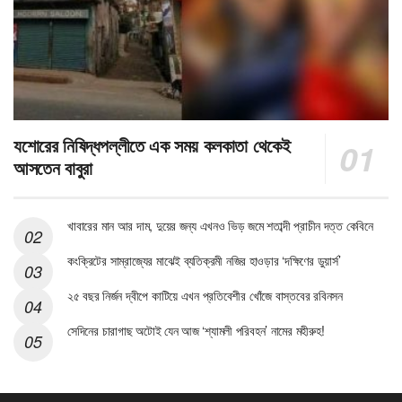
যশোরের নিষিদ্ধপল্লীতে এক সময় কলকাতা থেকেই
আসতেন বাবুরা
খাবারের মান আর দাম, দুয়ের জন্য এখনও ভিড় জমে শতাব্দী প্রাচীন দত্ত কেবিনে
কংক্রিটের সাম্রাজ্যের মাঝেই ব্যতিক্রমী নজির হাওড়ার ‘দক্ষিণের ডুয়ার্স’
২৫ বছর নির্জন দ্বীপে কাটিয়ে এখন প্রতিবেশীর খোঁজে বাস্তবের রবিনসন
সেদিনের চারাগাছ অটোই যেন আজ ‘শ্যামলী পরিবহন’ নামের মহীরুহ!