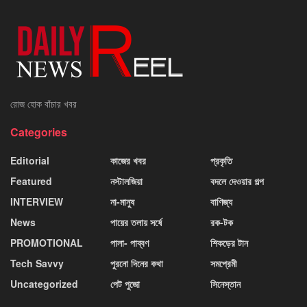
রোজ হোক বাঁচার খবর
Categories
Editorial
কাজের খবর
প্রকৃতি
Featured
নস্টালজিয়া
বদলে দেওয়ার গল্প
INTERVIEW
না-মানুষ
বাণিজ্য
News
পায়ের তলায় সর্ষে
রক-টক
PROMOTIONAL
পালা- পাব্বণ
শিকড়ের টান
Tech Savvy
পুরনো দিনের কথা
সমপ্রেমী
Uncategorized
পেট পুজো
সিনেস্তান