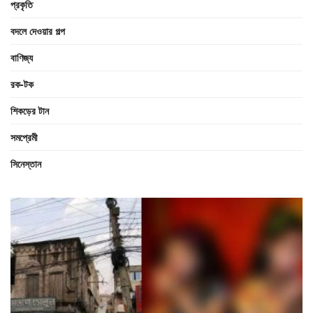
প্রকৃতি
বদলে দেওয়ার গল্প
বাণিজ্য
রক-টক
শিকড়ের টান
সমপ্রেমী
সিনেস্তান