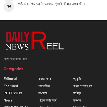
সেদিনের চারাগাছ অটোই যেন আজ ‘শ্যামলী পরিবহন’ নামের মহীরুহ!
রোজ হোক বাঁচার খবর
Categories
Editorial
কাজের খবর
প্রকৃতি
Featured
নস্টালজিয়া
বদলে দেওয়ার গল্প
INTERVIEW
না-মানুষ
বাণিজ্য
News
পায়ের তলায় সর্ষে
রক-টক