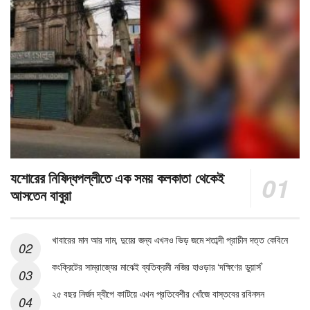
যশোরের নিষিদ্ধপল্লীতে এক সময় কলকাতা থেকেই
আসতেন বাবুরা
খাবারের মান আর দাম, দুয়ের জন্য এখনও ভিড় জমে শতাব্দী প্রাচীন দত্ত কেবিনে
কংক্রিটের সাম্রাজ্যের মাঝেই ব্যতিক্রমী নজির হাওড়ার ‘দক্ষিণের ডুয়ার্স’
২৫ বছর নির্জন দ্বীপে কাটিয়ে এখন প্রতিবেশীর খোঁজে বাস্তবের রবিনসন