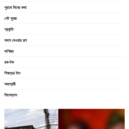
পুরনো দিনের কথা
পেট পুজো
প্রকৃতি
বদলে দেওয়ার গল্প
বাণিজ্য
রক-টক
শিকড়ের টান
সমপ্রেমী
সিনেস্তান