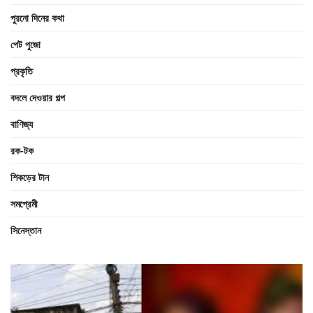
পুরনো দিনের কথা
পেট পুজো
প্রকৃতি
বদলে দেওয়ার গল্প
বাণিজ্য
রক-টক
শিকড়ের টান
সমপ্রেমী
সিনেস্তান