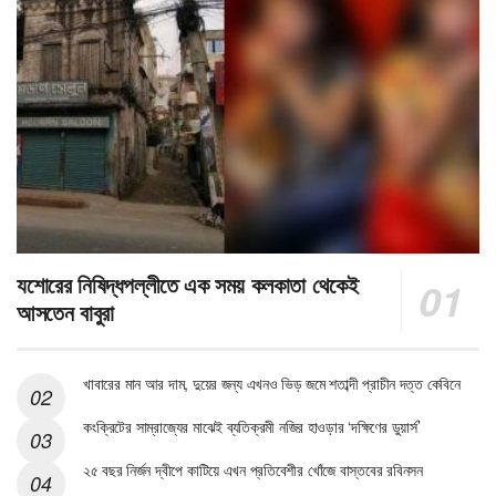
যশোরের নিষিদ্ধপল্লীতে এক সময় কলকাতা থেকেই
আসতেন বাবুরা
খাবারের মান আর দাম, দুয়ের জন্য এখনও ভিড় জমে শতাব্দী প্রাচীন দত্ত কেবিনে
কংক্রিটের সাম্রাজ্যের মাঝেই ব্যতিক্রমী নজির হাওড়ার ‘দক্ষিণের ডুয়ার্স’
২৫ বছর নির্জন দ্বীপে কাটিয়ে এখন প্রতিবেশীর খোঁজে বাস্তবের রবিনসন