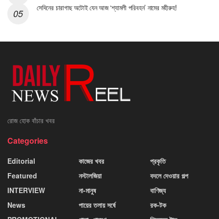
সেদিনের চারাগাছ অটোই যেন আজ ‘শ্যামলী পরিবহন’ নামের মহীরুহ!
রোজ হোক বাঁচার খবর
Categories
Editorial
কাজের খবর
প্রকৃতি
Featured
নস্টালজিয়া
বদলে দেওয়ার গল্প
INTERVIEW
না-মানুষ
বাণিজ্য
News
পায়ের তলায় সর্ষে
রক-টক