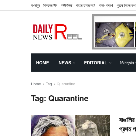
না-মানুষ
শিকড়ের টান
নস্টালজিয়া
পায়ের তলায় সর্ষে
পালা- পাব্বণ
পুরনো দিনের কথা
HOME
NEWS
EDITORIAL
সিনেস্তান
Home
Tag
Quarantine
Tag:
Quarantine
বাঙালির 
প্রথম প