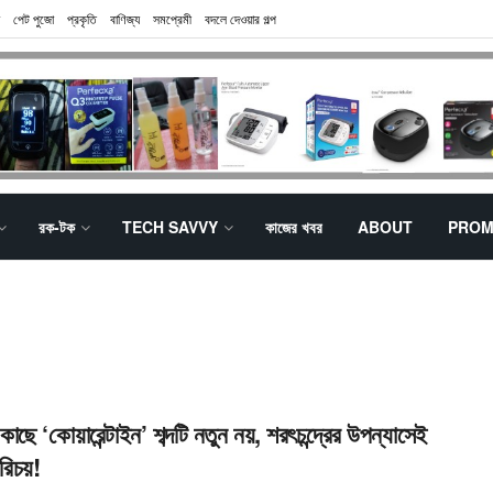
পেট পুজো
প্রকৃতি
বাণিজ্য
সমপ্রেমী
বদলে দেওয়ার গল্প
রক-টক
TECH SAVVY
কাজের খবর
ABOUT
PROM
কাছে ‘কোয়ারেন্টাইন’ শব্দটি নতুন নয়, শরৎচন্দ্রের উপন্যাসেই
রিচয়!