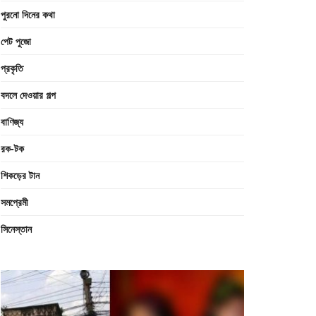
পুরনো দিনের কথা
পেট পুজো
প্রকৃতি
বদলে দেওয়ার গল্প
বাণিজ্য
রক-টক
শিকড়ের টান
সমপ্রেমী
সিনেস্তান