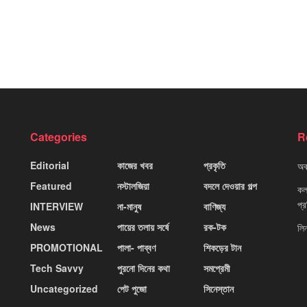
Categories
R
Editorial
কাজের খবর
প্রকৃতি
অবহ
Featured
নস্টালজিয়া
বদলে দেওয়ার গল্প
কলক
প্
INTERVIEW
না-মানুষ
বাণিজ্য
News
পায়ের তলায় সর্ষে
রক-টক
লি
PROMOTIONAL
পালা- পাব্বণ
শিকড়ের টান
Tech Savvy
পুরনো দিনের কথা
সমপ্রেমী
Uncategorized
পেট পুজো
সিনেস্তান