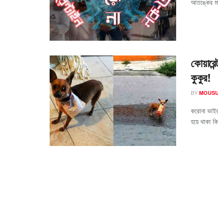
আতঙ্কের মা
কোয়ারেন
কুকুর!
BY
MOUSU
করোনা ভাইরা
হয়ে থাকা কি