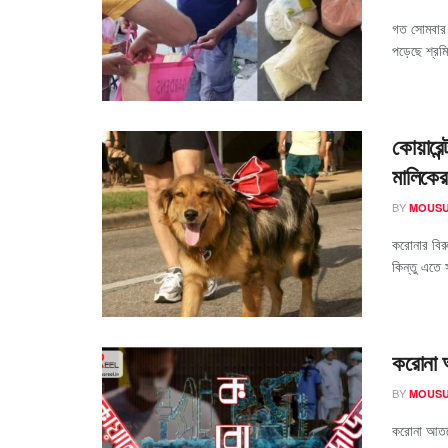
গত সোমবার 
পড়েছে শ্রম
কোয়ারেন
মালিকের
BY
MOUSU
করোনার বিরুদ
কিন্তু এতে 
করোনা 
BY
MOUSU
করোনা আতঙ্ক