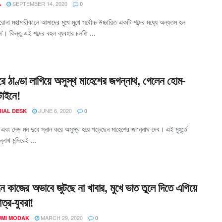
SEPTEMBER 14, 2020
A
0
রোনা মহামারীকালে আমাদের মুখে মুখে সর্বোচ্চ উচ্চারিত একটি শব্দের মধ্যে অন্যতম হল
ন'। কিন্তু এই শব্দের বহুল ব্যবহার চলতি ...
রে ঠাণ্ডা লাগিয়ে অসুস্থ মাহেশের জগন্নাথ, গেলেন হোম-
টাইনে!
JUNE 6, 2020
RIAL DESK
0
এবং দেড় মন দুধে স্নান করে অসুস্থ হয়ে পড়েছেন মাহেশের জগন্নাথ দেব। এই মুহূর্তে
নাথ মন্দিরেই ...
 কাজের অভাবে জুটছে না খাবার, মুখে ভাত তুলে দিতে এগিয়ে
ত্র-যুবরা!
MARCH 29, 2020
MI MODAK
0