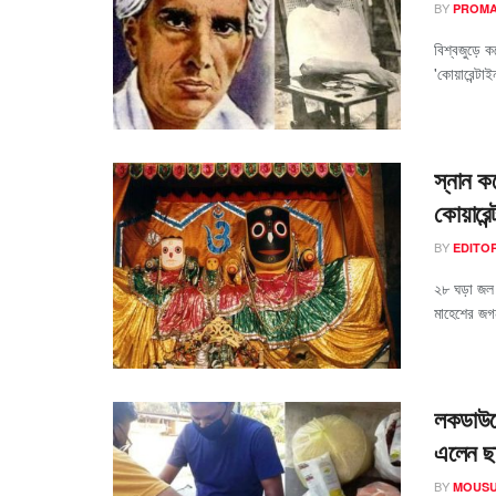
BY
PROM
বিশ্বজুড়ে ক
'কোয়ারেন্টাই
স্নান ক
কোয়ারেন্
BY
EDITO
২৮ ঘড়া জল 
মাহেশের জগন্
লকডাউনে
এলেন ছা
BY
MOUSU