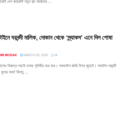
ঝেই বেশ কয়েকটি নতুন শব্দ আমাদের ...
্টাইনে ঘরবন্দী মালিক, দোকান থেকে ‘স্ন্যাকস’ এনে দিল পোষা
MARCH 26, 2020
MI MODAK
0
সের বিরুদ্ধে লড়াই চলছে পৃথিবীর ঘরে ঘরে। লকডাউন জারি বিশ্ব জুড়েই। সারাদিন ঘরবন্দী
 মুখের কথা! কিন্তু ...