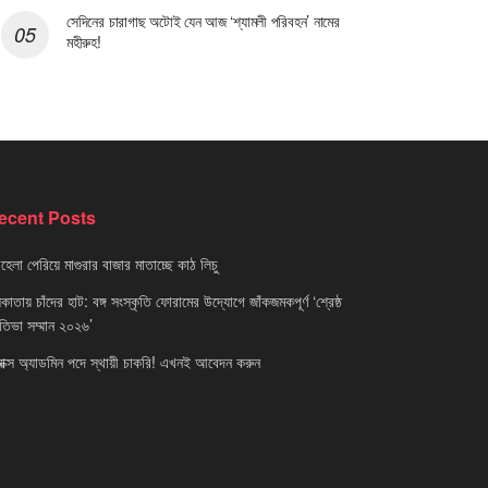
সেদিনের চারাগাছ অটোই যেন আজ ‘শ্যামলী পরিবহন’ নামের
মহীরুহ!
ecent Posts
েলা পেরিয়ে মাগুরার বাজার মাতাচ্ছে কাঠ লিচু
াতায় চাঁদের হাট: বঙ্গ সংস্কৃতি ফোরামের উদ্যোগে জাঁকজমকপূর্ণ ‘শ্রেষ্ঠ
রতিভা সম্মান ২০২৬’
নাক্স অ্যাডমিন পদে স্থায়ী চাকরি! এখনই আবেদন করুন