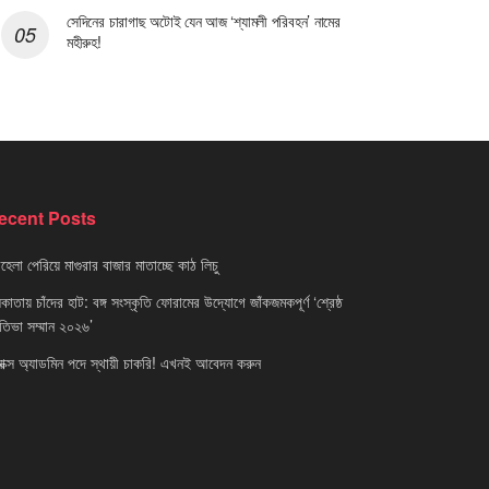
সেদিনের চারাগাছ অটোই যেন আজ ‘শ্যামলী পরিবহন’ নামের
মহীরুহ!
ecent Posts
েলা পেরিয়ে মাগুরার বাজার মাতাচ্ছে কাঠ লিচু
াতায় চাঁদের হাট: বঙ্গ সংস্কৃতি ফোরামের উদ্যোগে জাঁকজমকপূর্ণ ‘শ্রেষ্ঠ
রতিভা সম্মান ২০২৬’
নাক্স অ্যাডমিন পদে স্থায়ী চাকরি! এখনই আবেদন করুন