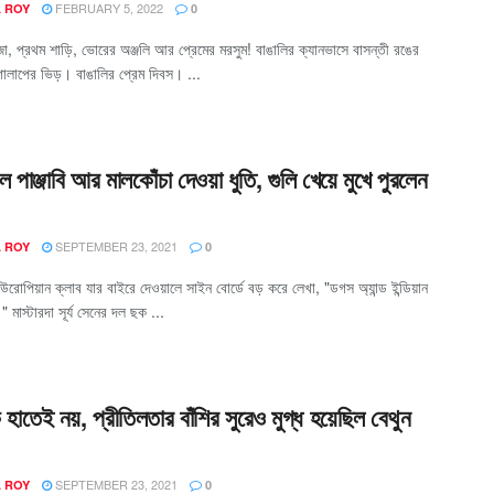
FEBRUARY 5, 2022
A ROY
0
ো, প্রথম শাড়ি, ভোরের অঞ্জলি আর প্রেমের মরসুম! বাঙালির ক্যানভাসে বাসন্তী রঙের
োলাপের ভিড়। বাঙালির প্রেম দিবস। ...
 পাঞ্জাবি আর মালকোঁচা দেওয়া ধুতি, গুলি খেয়ে মুখে পুরলেন
SEPTEMBER 23, 2021
A ROY
0
উরোপিয়ান ক্লাব যার বাইরে দেওয়ালে সাইন বোর্ডে বড় করে লেখা, "ডগস অ্যান্ড ইন্ডিয়ান
 মাস্টারদা সূর্য সেনের দল ছক ...
দুক হাতেই নয়, প্রীতিলতার বাঁশির সুরেও মুগ্ধ হয়েছিল বেথুন
SEPTEMBER 23, 2021
A ROY
0