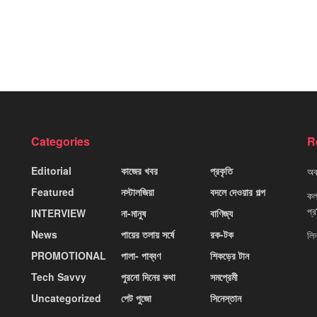
Categories
R
Editorial
কাজের খবর
প্রকৃতি
অবহ
Featured
নস্টালজিয়া
বদলে দেওয়ার গল্প
কলক
প্
INTERVIEW
না-মানুষ
বাণিজ্য
News
পায়ের তলায় সর্ষে
রক-টক
লি
PROMOTIONAL
পালা- পাব্বণ
শিকড়ের টান
Tech Savvy
পুরনো দিনের কথা
সমপ্রেমী
Uncategorized
পেট পুজো
সিনেস্তান