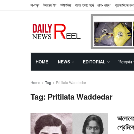
না-মানুষ
শিকড়ের টান
নস্টালজিয়া
পায়ের তলায় সর্ষে
পালা- পাব্বণ
পুরনো দিনের কথা
HOME
NEWS
EDITORIAL
সিনেস্তান
Home
Tag
Pritilata Waddedar
Tag:
Pritilata Waddedar
ভালোবেস
প্রেমিক