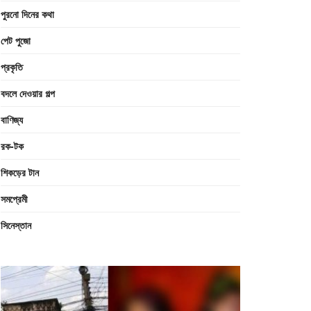
পুরনো দিনের কথা
পেট পুজো
প্রকৃতি
বদলে দেওয়ার গল্প
বাণিজ্য
রক-টক
শিকড়ের টান
সমপ্রেমী
সিনেস্তান