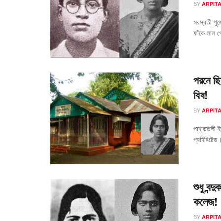
BY
ARPIT
সরস্বতী পুজ
ফাঁকে লাল গ
পরনে ছিল
বিষ!
BY
ARPIT
পাহাড়তলী ই
প্রহিবিটেড।"
শুধু বন্
কলেজ!
BY
ARPIT