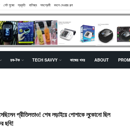
পেট পুজো
প্রকৃতি
বাণিজ্য
সমপ্রেমী
বদলে দেওয়ার গল্প
রক-টক
TECH SAVVY
কাজের খবর
ABOUT
PROM
েছিলেন প্রীতিলতাও! শেষ লড়াইয়ে পোশাকে লুকোনো ছিল
ের ছবি!