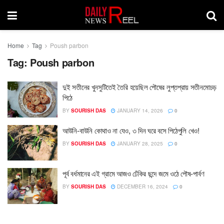
Home
Tag
Poush parbon
Tag:
Poush parbon
দুই সতীনের খুনসুটিতেই তৈরি হয়েছিল পৌষের লুপ্তপ্রায় সতীনমোচড়
পিঠে
BY
SOURISH DAS
JANUARY 14, 2026
0
আউনি-বাউনি কোথাও না যেও, ৩ দিন ঘরে বসে পিঠেপুলি খেও!
BY
SOURISH DAS
JANUARY 28, 2025
0
পূর্ব বর্ধমানের এই গ্রামে আজও ঢেঁকির ছন্দে জমে ওঠে পৌষ-পার্বণ
BY
SOURISH DAS
DECEMBER 16, 2024
0