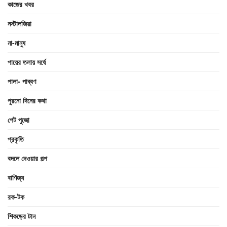
কাজের খবর
নস্টালজিয়া
না-মানুষ
পায়ের তলায় সর্ষে
পালা- পাব্বণ
পুরনো দিনের কথা
পেট পুজো
প্রকৃতি
বদলে দেওয়ার গল্প
বাণিজ্য
রক-টক
শিকড়ের টান