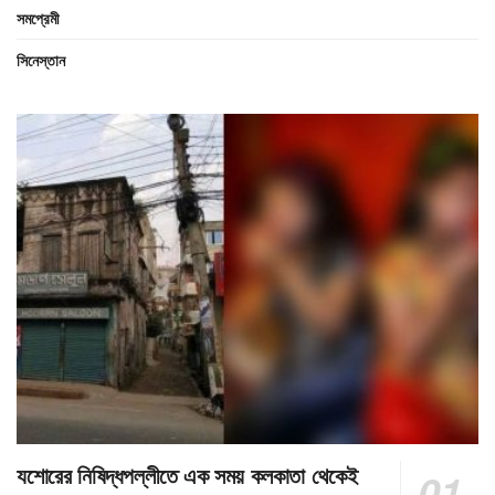
সমপ্রেমী
সিনেস্তান
যশোরের নিষিদ্ধপল্লীতে এক সময় কলকাতা থেকেই