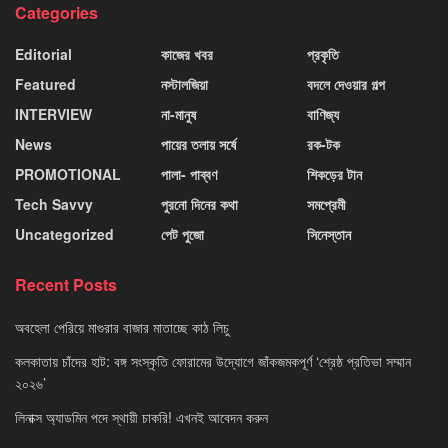
Categories
Editorial
কাজের খবর
প্রকৃতি
Featured
নস্টালজিয়া
বদলে দেওয়ার গল্প
INTERVIEW
না-মানুষ
বাণিজ্য
News
পায়ের তলায় সর্ষে
রক-টক
PROMOTIONAL
পালা- পাব্বণ
শিকড়ের টান
Tech Savvy
পুরনো দিনের কথা
সমপ্রেমী
Uncategorized
পেট পুজো
সিনেস্তান
Recent Posts
অবহেলা পেরিয়ে মাগুরার বাজার মাতাচ্ছে কাঠ লিচু
কলকাতায় চাঁদের হাট: বঙ্গ সংস্কৃতি ফোরামের উদ্যোগে জাঁকজমকপূর্ণ ‘শ্রেষ্ঠ প্রতিভা সম্মান
২০২৬’
লিনাক্স অ্যাডমিন পদে স্থায়ী চাকরি! এখনই আবেদন করুন