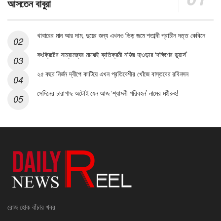
আসতেন বাবুরা
খাবারের মান আর দাম, দুয়ের জন্য এখনও ভিড় জমে শতাব্দী প্রাচীন দত্ত কেবিনে
কংক্রিটের সাম্রাজ্যের মাঝেই ব্যতিক্রমী নজির হাওড়ার ‘দক্ষিণের ডুয়ার্স’
২৫ বছর নির্জন দ্বীপে কাটিয়ে এখন প্রতিবেশীর খোঁজে বাস্তবের রবিনসন
সেদিনের চারাগাছ অটোই যেন আজ ‘শ্যামলী পরিবহন’ নামের মহীরুহ!
রোজ হোক বাঁচার খবর