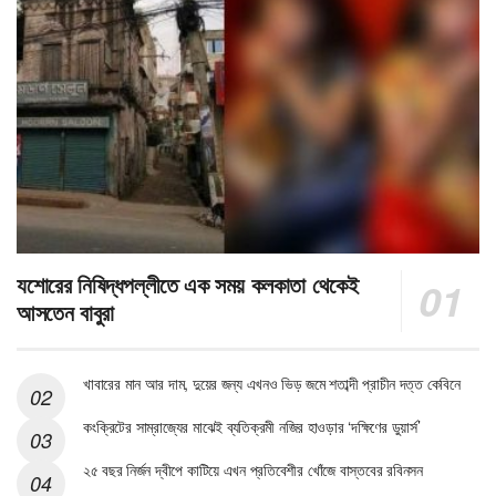
যশোরের নিষিদ্ধপল্লীতে এক সময় কলকাতা থেকেই
আসতেন বাবুরা
খাবারের মান আর দাম, দুয়ের জন্য এখনও ভিড় জমে শতাব্দী প্রাচীন দত্ত কেবিনে
কংক্রিটের সাম্রাজ্যের মাঝেই ব্যতিক্রমী নজির হাওড়ার ‘দক্ষিণের ডুয়ার্স’
২৫ বছর নির্জন দ্বীপে কাটিয়ে এখন প্রতিবেশীর খোঁজে বাস্তবের রবিনসন