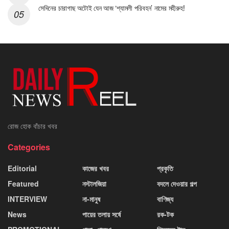
সেদিনের চারাগাছ অটোই যেন আজ ‘শ্যামলী পরিবহন’ নামের মহীরুহ!
রোজ হোক বাঁচার খবর
Categories
Editorial
কাজের খবর
প্রকৃতি
Featured
নস্টালজিয়া
বদলে দেওয়ার গল্প
INTERVIEW
না-মানুষ
বাণিজ্য
News
পায়ের তলায় সর্ষে
রক-টক