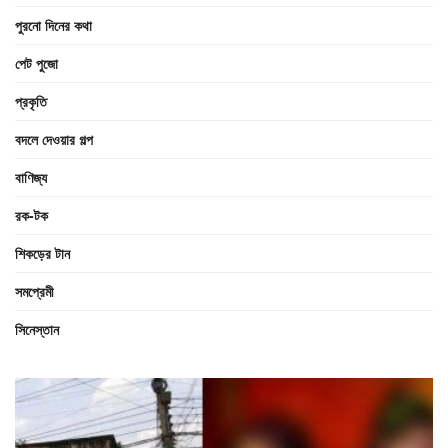
পুরনো দিনের কথা
পেট পুজো
প্রকৃতি
বদলে দেওয়ার গল্প
বাণিজ্য
রক-টক
শিকড়ের টান
সমপ্রেমী
সিনেস্তান