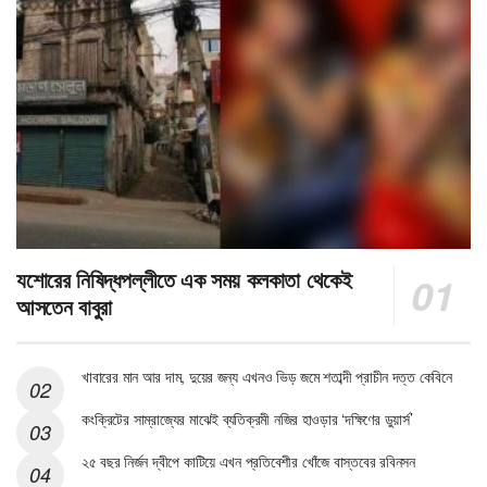
যশোরের নিষিদ্ধপল্লীতে এক সময় কলকাতা থেকেই
আসতেন বাবুরা
খাবারের মান আর দাম, দুয়ের জন্য এখনও ভিড় জমে শতাব্দী প্রাচীন দত্ত কেবিনে
কংক্রিটের সাম্রাজ্যের মাঝেই ব্যতিক্রমী নজির হাওড়ার ‘দক্ষিণের ডুয়ার্স’
২৫ বছর নির্জন দ্বীপে কাটিয়ে এখন প্রতিবেশীর খোঁজে বাস্তবের রবিনসন