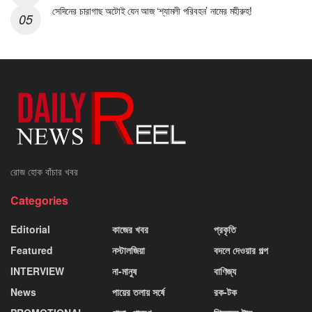
সেদিনের চারাগাছ অটোই যেন আজ ‘শ্যামলী পরিবহন’ নামের মহীরুহ!
রোজ হোক বাঁচার খবর
Categories
Editorial
কাজের খবর
প্রকৃতি
Featured
নস্টালজিয়া
বদলে দেওয়ার গল্প
INTERVIEW
না-মানুষ
বাণিজ্য
News
পায়ের তলায় সর্ষে
রক-টক