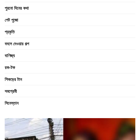
পুরনো দিনের কথা
পেট পুজো
প্রকৃতি
বদলে দেওয়ার গল্প
বাণিজ্য
রক-টক
শিকড়ের টান
সমপ্রেমী
সিনেস্তান