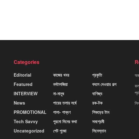
Categories
R
Editorial
কাজের খবর
প্রকৃতি
অবহ
Featured
নস্টালজিয়া
বদলে দেওয়ার গল্প
কলক
প্
INTERVIEW
না-মানুষ
বাণিজ্য
News
পায়ের তলায় সর্ষে
রক-টক
লি
PROMOTIONAL
পালা- পাব্বণ
শিকড়ের টান
Tech Savvy
পুরনো দিনের কথা
সমপ্রেমী
Uncategorized
পেট পুজো
সিনেস্তান