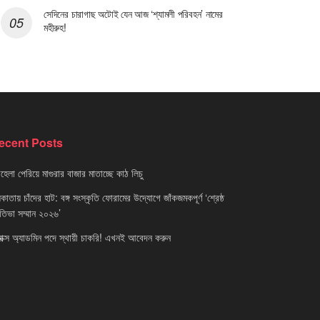
সেদিনের চারাগাছ অটোই যেন আজ ‘শ্যামলী পরিবহন’ নামের
মহীরুহ!
ecent Posts
েলা পেরিয়ে মাগুরার বাজার মাতাচ্ছে কাঠ লিচু
াতায় চাঁদের হাট: বঙ্গ সংস্কৃতি ফোরামের উদ্যোগে জাঁকজমকপূর্ণ ‘শ্রেষ্ঠ
রতিভা সম্মান ২০২৬’
নাক্স অ্যাডমিন পদে স্থায়ী চাকরি! এখনই আবেদন করুন