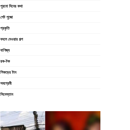
পুরনো দিনের কথা
পেট পুজো
প্রকৃতি
বদলে দেওয়ার গল্প
বাণিজ্য
রক-টক
শিকড়ের টান
সমপ্রেমী
সিনেস্তান