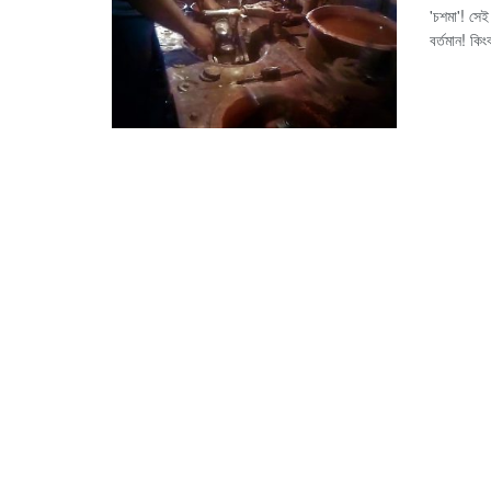
'চশমা'! সেই
বর্তমান! কি