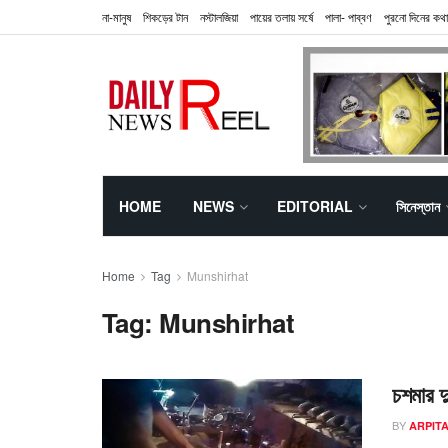
না-মানুষ
শিকড়ের টান
নস্টালজিয়া
পায়ের তলায় সর্ষে
পালা- পাব্বণ
পুরনো দিনের কথা
HOME
NEWS
EDITORIAL
সিনেস্তান
Home
Tag
Munshirhat
Tag:
Munshirhat
চশমার দ
BY
ARPIT