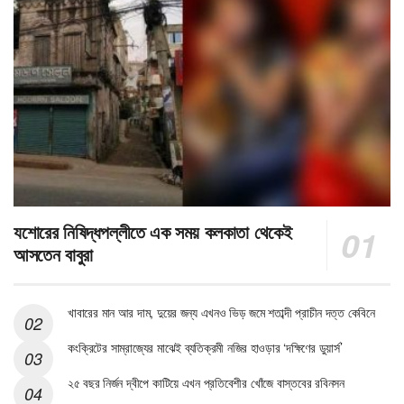
যশোরের নিষিদ্ধপল্লীতে এক সময় কলকাতা থেকেই
আসতেন বাবুরা
খাবারের মান আর দাম, দুয়ের জন্য এখনও ভিড় জমে শতাব্দী প্রাচীন দত্ত কেবিনে
কংক্রিটের সাম্রাজ্যের মাঝেই ব্যতিক্রমী নজির হাওড়ার ‘দক্ষিণের ডুয়ার্স’
২৫ বছর নির্জন দ্বীপে কাটিয়ে এখন প্রতিবেশীর খোঁজে বাস্তবের রবিনসন