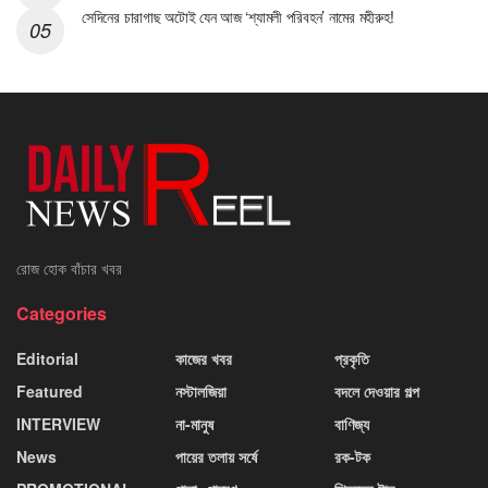
সেদিনের চারাগাছ অটোই যেন আজ ‘শ্যামলী পরিবহন’ নামের মহীরুহ!
রোজ হোক বাঁচার খবর
Categories
Editorial
কাজের খবর
প্রকৃতি
Featured
নস্টালজিয়া
বদলে দেওয়ার গল্প
INTERVIEW
না-মানুষ
বাণিজ্য
News
পায়ের তলায় সর্ষে
রক-টক