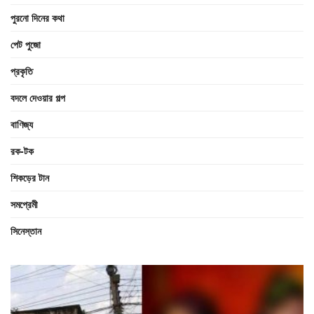
পুরনো দিনের কথা
পেট পুজো
প্রকৃতি
বদলে দেওয়ার গল্প
বাণিজ্য
রক-টক
শিকড়ের টান
সমপ্রেমী
সিনেস্তান