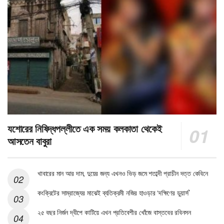
যশোরের নিষিদ্ধপল্লীতে এক সময় কলকাতা থেকেই
আসতেন বাবুরা
খাবারের মান আর দাম, দুয়ের জন্য এখনও ভিড় জমে শতাব্দী প্রাচীন দত্ত কেবিনে
কংক্রিটের সাম্রাজ্যের মাঝেই ব্যতিক্রমী নজির হাওড়ার ‘দক্ষিণের ডুয়ার্স’
২৫ বছর নির্জন দ্বীপে কাটিয়ে এখন প্রতিবেশীর খোঁজে বাস্তবের রবিনসন