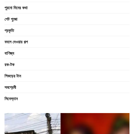
পুরনো দিনের কথা
পেট পুজো
প্রকৃতি
বদলে দেওয়ার গল্প
বাণিজ্য
রক-টক
শিকড়ের টান
সমপ্রেমী
সিনেস্তান