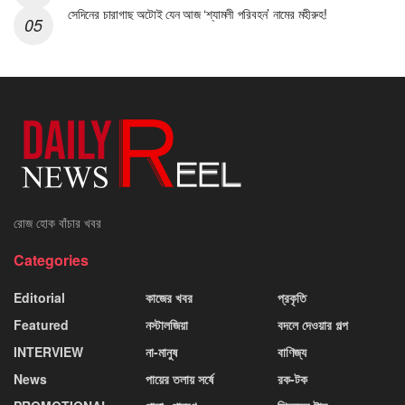
সেদিনের চারাগাছ অটোই যেন আজ ‘শ্যামলী পরিবহন’ নামের মহীরুহ!
রোজ হোক বাঁচার খবর
Categories
Editorial
কাজের খবর
প্রকৃতি
Featured
নস্টালজিয়া
বদলে দেওয়ার গল্প
INTERVIEW
না-মানুষ
বাণিজ্য
News
পায়ের তলায় সর্ষে
রক-টক