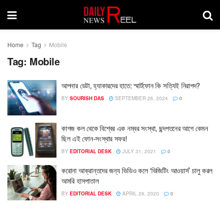
Home
Tag
Mobile
Tag:
Mobile
আপনার ডেটা, হ্যাকারদের হাতে: স্মার্টফোন কি সত্যিই নিরাপদ?
BY
SOURISH DAS
SEPTEMBER 26, 2024
0
কাগজ কল থেকে বিশ্বের এক নম্বর সংস্থা, ছন্দপতনের আগে কেমন
ছিল এই ফোন-সংস্থার সফর!
BY
EDITORIAL DESK
JULY 31, 2021
0
করোনা আক্রান্তদের জন্য ভিডিও কলে ‘ভিজিটিং আওয়ার্স’ চালু করল
আমরি হাসপাতাল
BY
EDITORIAL DESK
APRIL 26, 2020
0