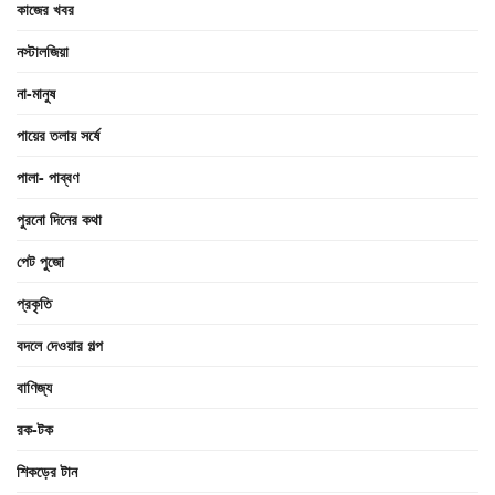
কাজের খবর
নস্টালজিয়া
না-মানুষ
পায়ের তলায় সর্ষে
পালা- পাব্বণ
পুরনো দিনের কথা
পেট পুজো
প্রকৃতি
বদলে দেওয়ার গল্প
বাণিজ্য
রক-টক
শিকড়ের টান