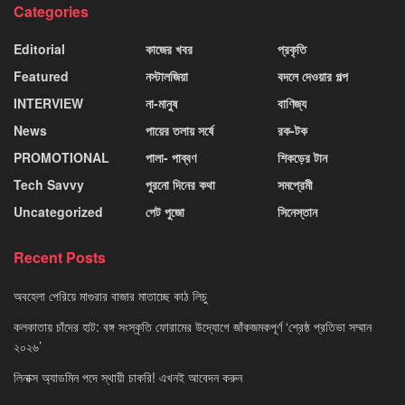
Categories
Editorial
কাজের খবর
প্রকৃতি
Featured
নস্টালজিয়া
বদলে দেওয়ার গল্প
INTERVIEW
না-মানুষ
বাণিজ্য
News
পায়ের তলায় সর্ষে
রক-টক
PROMOTIONAL
পালা- পাব্বণ
শিকড়ের টান
Tech Savvy
পুরনো দিনের কথা
সমপ্রেমী
Uncategorized
পেট পুজো
সিনেস্তান
Recent Posts
অবহেলা পেরিয়ে মাগুরার বাজার মাতাচ্ছে কাঠ লিচু
কলকাতায় চাঁদের হাট: বঙ্গ সংস্কৃতি ফোরামের উদ্যোগে জাঁকজমকপূর্ণ ‘শ্রেষ্ঠ প্রতিভা সম্মান
২০২৬’
লিনাক্স অ্যাডমিন পদে স্থায়ী চাকরি! এখনই আবেদন করুন