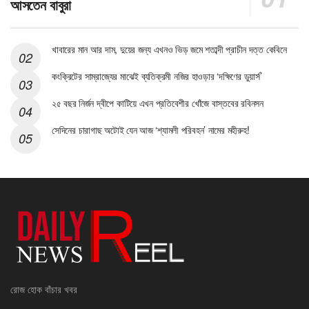
আসতেন বাবুরা
খাবারের মান আর দাম, দুয়ের জন্য এখনও ভিড় জমে শতাব্দী প্রাচীন দত্ত কেবিনে
কংক্রিটের সাম্রাজ্যের মাঝেই ব্যতিক্রমী নজির হাওড়ার ‘দক্ষিণের ডুয়ার্স’
২৫ বছর নির্জন দ্বীপে কাটিয়ে এখন প্রতিবেশীর খোঁজে বাস্তবের রবিনসন
সেদিনের চারাগাছ অটোই যেন আজ ‘শ্যামলী পরিবহন’ নামের মহীরুহ!
রোজ হোক বাঁচার খবর