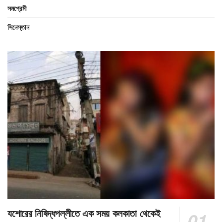
সমপ্রেমী
সিনেস্তান
যশোরের নিষিদ্ধপল্লীতে এক সময় কলকাতা থেকেই