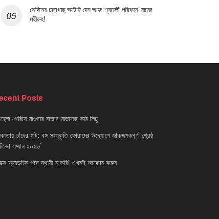
সেদিনের চারাগাছ অটোই যেন আজ ‘শ্যামলী পরিবহন’ নামের
মহীরুহ!
ecent Posts
েলা পেরিয়ে মাগুরার বাজার মাতাচ্ছে কাঠ লিচু
াতায় চাঁদের হাট: বঙ্গ সংস্কৃতি ফোরামের উদ্যোগে জাঁকজমকপূর্ণ ‘শ্রেষ্ঠ
রতিভা সম্মান ২০২৬’
নাক্স অ্যাডমিন পদে স্থায়ী চাকরি! এখনই আবেদন করুন