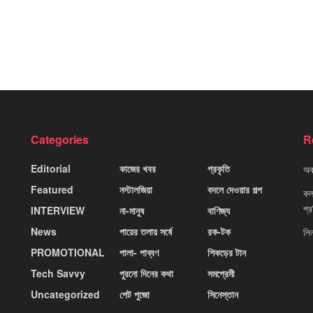
Categories
R
Editorial
কাজের খবর
প্রকৃতি
অবহ
Featured
নস্টালজিয়া
বদলে দেওয়ার গল্প
কলক
প্
INTERVIEW
না-মানুষ
বাণিজ্য
News
পায়ের তলায় সর্ষে
রক-টক
লি
PROMOTIONAL
পালা- পাব্বণ
শিকড়ের টান
Tech Savvy
পুরনো দিনের কথা
সমপ্রেমী
Uncategorized
পেট পুজো
সিনেস্তান