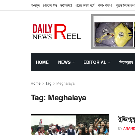
না-মানুষ
শিকড়ের টান
নস্টালজিয়া
পায়ের তলায় সর্ষে
পালা- পাব্বণ
পুরনো দিনের কথা
HOME
NEWS
EDITORIAL
সিনেস্তান
Home
Tag
Meghalaya
Tag:
Meghalaya
ইন্ডিপেন
BY
ANAND