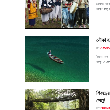
মেঘালয় সরকা
প্রকল্প চাল
নৌকা হা
BY
AJANA
'মজার দেশ' 
গাড়ি! এ যে
শিকড়ের 
সেতু!
BY
PROM