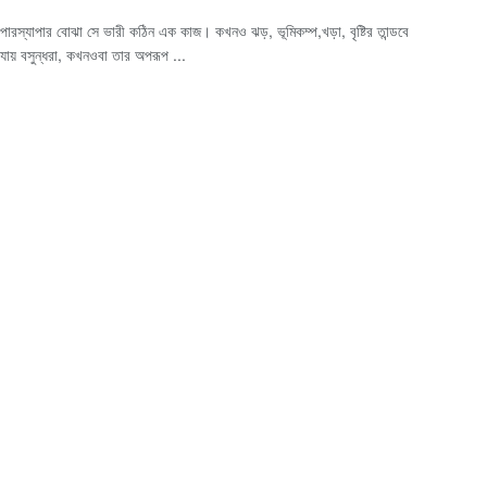
যাপারস্যাপার বোঝা সে ভারী কঠিন এক কাজ। কখনও ঝড়, ভূমিকম্প,খড়া, বৃষ্টির তান্ডবে
 যায় বসুন্ধরা, কখনওবা তার অপরূপ ...