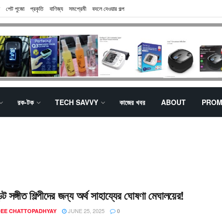
পেট পুজো
প্রকৃতি
বাণিজ্য
সমপ্রেমী
বদলে দেওয়ার গল্প
রক-টক
TECH SAVVY
কাজের খবর
ABOUT
PROM
্ডেন্ট সঙ্গীত শিল্পীদের জন্য অর্থ সাহায্যের ঘোষণা মেঘালয়ের!
JUNE 25, 2025
EE CHATTOPADHYAY
0