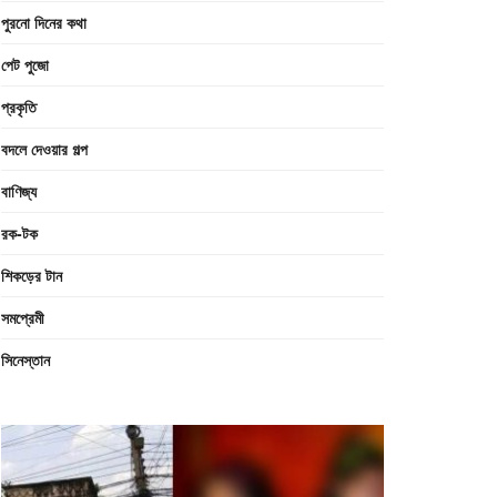
পুরনো দিনের কথা
পেট পুজো
প্রকৃতি
বদলে দেওয়ার গল্প
বাণিজ্য
রক-টক
শিকড়ের টান
সমপ্রেমী
সিনেস্তান