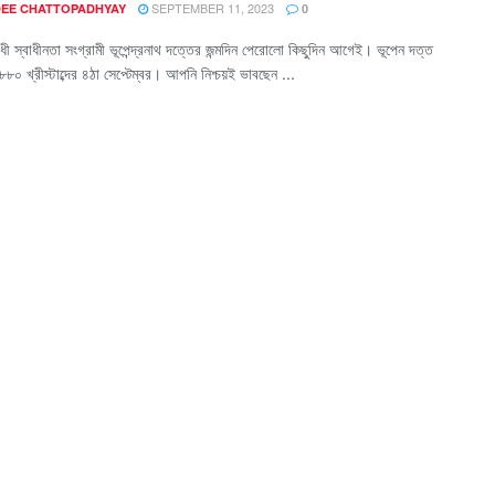
SEPTEMBER 11, 2023
EE CHATTOPADHYAY
0
োধী স্বাধীনতা সংগ্রামী ভূপেন্দ্রনাথ দত্তের জন্মদিন পেরোলো কিছুদিন আগেই। ভূপেন দত্ত
১৮৮০ খ্রীস্টাব্দের ৪ঠা সেপ্টেম্বর। আপনি নিশ্চয়ই ভাবছেন ...