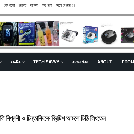
পেট পুজো
প্রকৃতি
বাণিজ্য
সমপ্রেমী
বদলে দেওয়ার গল্প
রক-টক
TECH SAVVY
কাজের খবর
ABOUT
PROM
লি বিপ্লবী ও চিন্তাবিদকে ব্রিটিশ আমলে চিঠি লিখতেন