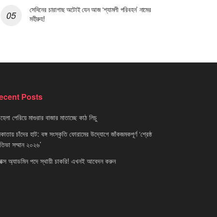
সেদিনের চারাগাছ অটোই যেন আজ ‘শ্যামলী পরিবহন’ নামের
মহীরুহ!
ecent Posts
েলা পেরিয়ে মাগুরার বাজার মাতাচ্ছে কাঠ লিচু
াতায় চাঁদের হাট: বঙ্গ সংস্কৃতি ফোরামের উদ্যোগে জাঁকজমকপূর্ণ ‘শ্রেষ্ঠ
রতিভা সম্মান ২০২৬’
নাক্স অ্যাডমিন পদে স্থায়ী চাকরি! এখনই আবেদন করুন