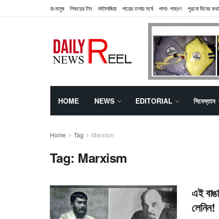
না-মানুষ
শিকড়ের টান
নস্টালজিয়া
পায়ের তলায় সর্ষে
পালা- পাব্বণ
পুরনো দিনের কথা
HOME
NEWS
EDITORIAL
সিনেস্তান
Home
Tag
Marxism
Tag:
Marxism
এই বাঙা
লেনিন!