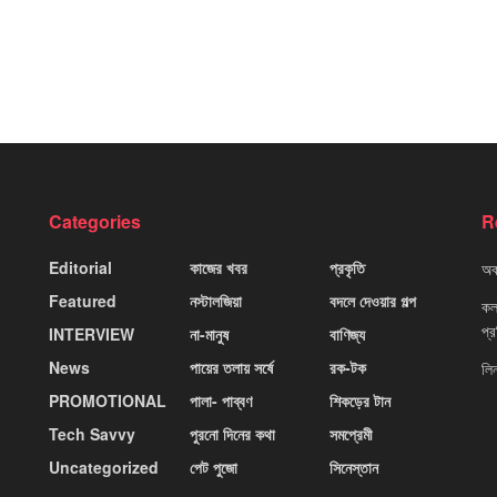
Categories
R
Editorial
কাজের খবর
প্রকৃতি
অবহ
Featured
নস্টালজিয়া
বদলে দেওয়ার গল্প
কলক
প্
INTERVIEW
না-মানুষ
বাণিজ্য
News
পায়ের তলায় সর্ষে
রক-টক
লি
PROMOTIONAL
পালা- পাব্বণ
শিকড়ের টান
Tech Savvy
পুরনো দিনের কথা
সমপ্রেমী
Uncategorized
পেট পুজো
সিনেস্তান