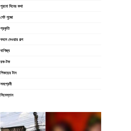
পুরনো দিনের কথা
পেট পুজো
প্রকৃতি
বদলে দেওয়ার গল্প
বাণিজ্য
রক-টক
শিকড়ের টান
সমপ্রেমী
সিনেস্তান