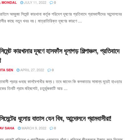
JULY 11, 2022
 MONDAL
0
করাইলে অম্বুজা সিমেন্ট কারখানা কর্তৃক পরিবেশ দূষণের প্রতিবাদে গ্রামবাসীদের আন্দোলনের
াসীর কাছে নতুন খবর নয়। মাত্রাতিরিক্ত দূষণের কারণে ...
সিমেন্ট কারখানার দূষণে হাসফাঁস ধূলাগড় শিল্পাঞ্চল, প্রতিবাদে
ী
APRIL 27, 2022
ITA SEN
0
াবাসী প্রহর গুনছে কালবৈশাখীর জন্য। তবে জানেন কি কলকাতার সামান্য দূরেই হাওড়ার
লকের তিনটি গ্রাম মহিষগোট, চতুর্ভূজকাটি আর ...
সিমেন্টের ধূলোয় বাতাস যেন বিষ, আন্দোলনে গ্রামবাসীরা!
MARCH 9, 2022
AV SAHA
0
লগ্ন থেকেই পরিবেশ ও প্রাণীজগৎ একসূত্রে গাঁথা। পরিবেশ জীবকূলকে উজাড় করে দিয়েছে