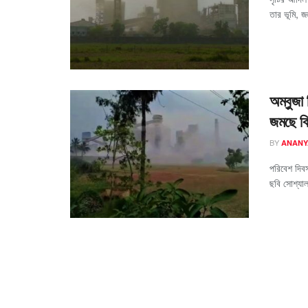
তার ভূমি, জ
অম্বুজা 
জমছে বি
BY
ANANY
পরিবেশ দিব
ছবি সোশ্যাল