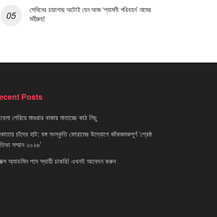
সেদিনের চারাগাছ অটোই যেন আজ ‘শ্যামলী পরিবহন’ নামের
মহীরুহ!
ecent Posts
েলা পেরিয়ে মাগুরার বাজার মাতাচ্ছে কাঠ লিচু
াতায় চাঁদের হাট: বঙ্গ সংস্কৃতি ফোরামের উদ্যোগে জাঁকজমকপূর্ণ ‘শ্রেষ্ঠ
রতিভা সম্মান ২০২৬’
নাক্স অ্যাডমিন পদে স্থায়ী চাকরি! এখনই আবেদন করুন