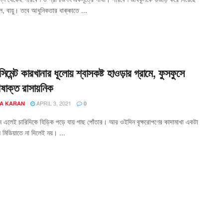
ল, বায়ু। তবে আধুনিকতার ধাক্কাতে ...
সিমেন্ট কারখানার ধূলোয় শ্বাসকষ্ট হাওড়ার গ্রামে, ফুসফুসে
ষাক্ত রাসায়নিক
APRIL 3, 2021
A KARAN
0
স এলেই চারিদিকে হিড়িক পড়ে যায় গাছ পোঁতার। আর ওইদিন বৃক্ষরোপণের কাদামাখা একটা
 মিডিয়াতে না দিলেই নয়। ...