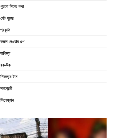
পুরনো দিনের কথা
পেট পুজো
প্রকৃতি
বদলে দেওয়ার গল্প
বাণিজ্য
রক-টক
শিকড়ের টান
সমপ্রেমী
সিনেস্তান