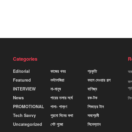
Categories
R
Editorial
কাজের খবর
প্রকৃতি
অবহ
Featured
নস্টালজিয়া
বদলে দেওয়ার গল্প
কলক
প্
INTERVIEW
না-মানুষ
বাণিজ্য
News
পায়ের তলায় সর্ষে
রক-টক
লি
PROMOTIONAL
পালা- পাব্বণ
শিকড়ের টান
Tech Savvy
পুরনো দিনের কথা
সমপ্রেমী
Uncategorized
পেট পুজো
সিনেস্তান