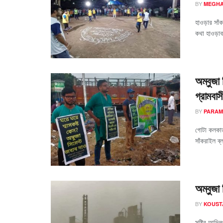
BY
MEGHA
হাওড়ার সাঁ
কথা হাওড়াব
অম্বুজা 
গ্রামবাস
BY
PARAM
গোটা কলকাত
সাঁকরাইল ব্
অম্বুজা 
BY
KOUST
সৃষ্টির আদি