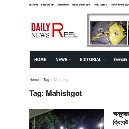
না-মানুষ
শিকড়ের টান
নস্টালজিয়া
পায়ের তলায় সর্ষে
পালা- পাব্বণ
পুরনো দিনের কথা
HOME
NEWS
EDITORIAL
সিনেস্তান
Home
Tag
Mahishgot
Tag:
Mahishgot
অম্বুজা
ক্রিকেট