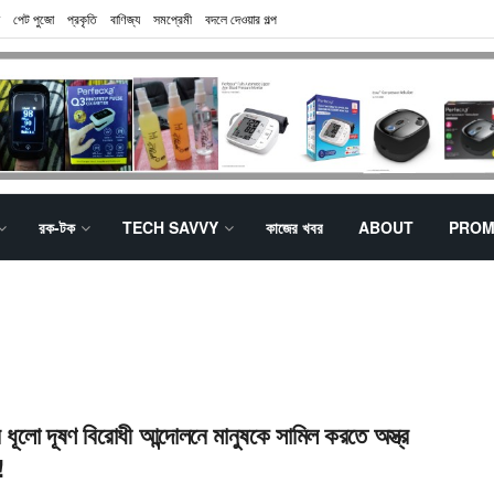
পেট পুজো
প্রকৃতি
বাণিজ্য
সমপ্রেমী
বদলে দেওয়ার গল্প
রক-টক
TECH SAVVY
কাজের খবর
ABOUT
PROM
র ধূলো দূষণ বিরোধী আন্দোলনে মানুষকে সামিল করতে অস্ত্র
!