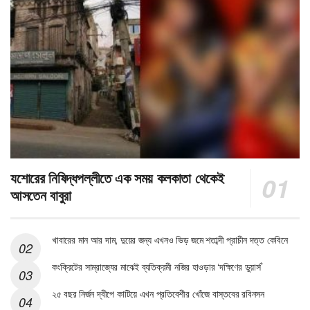
যশোরের নিষিদ্ধপল্লীতে এক সময় কলকাতা থেকেই
আসতেন বাবুরা
খাবারের মান আর দাম, দুয়ের জন্য এখনও ভিড় জমে শতাব্দী প্রাচীন দত্ত কেবিনে
কংক্রিটের সাম্রাজ্যের মাঝেই ব্যতিক্রমী নজির হাওড়ার ‘দক্ষিণের ডুয়ার্স’
২৫ বছর নির্জন দ্বীপে কাটিয়ে এখন প্রতিবেশীর খোঁজে বাস্তবের রবিনসন