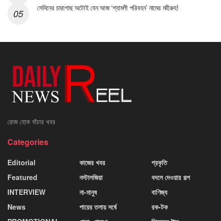
সেদিনের চারাগাছ অটোই যেন আজ ‘শ্যামলী পরিবহন’ নামের মহীরুহ!
রোজ হোক বাঁচার খবর
Categories
Editorial
কাজের খবর
প্রকৃতি
Featured
নস্টালজিয়া
বদলে দেওয়ার গল্প
INTERVIEW
না-মানুষ
বাণিজ্য
News
পায়ের তলায় সর্ষে
রক-টক