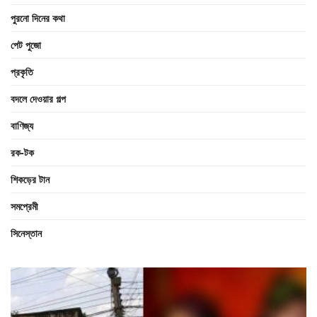
পুরনো দিনের কথা
পেট পুজো
প্রকৃতি
বদলে দেওয়ার গল্প
বাণিজ্য
রক-টক
শিকড়ের টান
সমপ্রেমী
সিনেস্তান