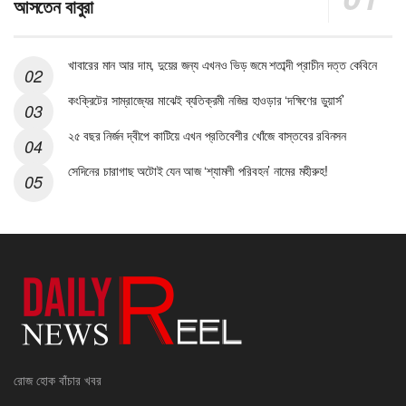
আসতেন বাবুরা
খাবারের মান আর দাম, দুয়ের জন্য এখনও ভিড় জমে শতাব্দী প্রাচীন দত্ত কেবিনে
কংক্রিটের সাম্রাজ্যের মাঝেই ব্যতিক্রমী নজির হাওড়ার ‘দক্ষিণের ডুয়ার্স’
২৫ বছর নির্জন দ্বীপে কাটিয়ে এখন প্রতিবেশীর খোঁজে বাস্তবের রবিনসন
সেদিনের চারাগাছ অটোই যেন আজ ‘শ্যামলী পরিবহন’ নামের মহীরুহ!
রোজ হোক বাঁচার খবর