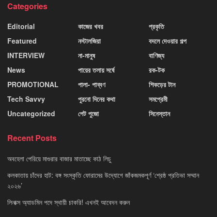
Categories
Editorial
কাজের খবর
প্রকৃতি
Featured
নস্টালজিয়া
বদলে দেওয়ার গল্প
INTERVIEW
না-মানুষ
বাণিজ্য
News
পায়ের তলায় সর্ষে
রক-টক
PROMOTIONAL
পালা- পাব্বণ
শিকড়ের টান
Tech Savvy
পুরনো দিনের কথা
সমপ্রেমী
Uncategorized
পেট পুজো
সিনেস্তান
Recent Posts
অবহেলা পেরিয়ে মাগুরার বাজার মাতাচ্ছে কাঠ লিচু
কলকাতায় চাঁদের হাট: বঙ্গ সংস্কৃতি ফোরামের উদ্যোগে জাঁকজমকপূর্ণ ‘শ্রেষ্ঠ প্রতিভা সম্মান
২০২৬’
লিনাক্স অ্যাডমিন পদে স্থায়ী চাকরি! এখনই আবেদন করুন