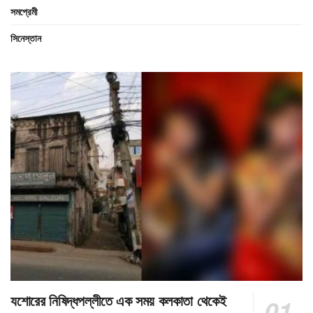
সমপ্রেমী
সিনেস্তান
যশোরের নিষিদ্ধপল্লীতে এক সময় কলকাতা থেকেই