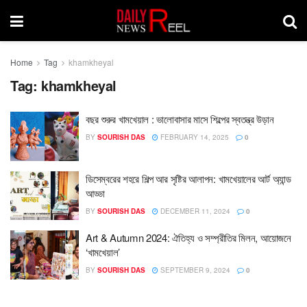
Home
Tag
khamkheyal
Tag:
khamkheyal
বছর শুরুর খামখেয়াল : ভালোবাসার মাসে শিল্পের স্বতন্ত্র উড়ান
BY
SOURISH DAS
FEBRUARY 14, 2025
0
ডিসেম্বরের শহরে শিল্প আর সৃষ্টির আলাপন: খামখেয়ালের আর্ট অ্যান্ড
আড্ডা
BY
SOURISH DAS
DECEMBER 11, 2024
0
Art & Autumn 2024: ঐতিহ্য ও সম্প্রীতির মিলন, আয়োজনে
‘খামখেয়াল’
BY
SOURISH DAS
SEPTEMBER 9, 2024
0