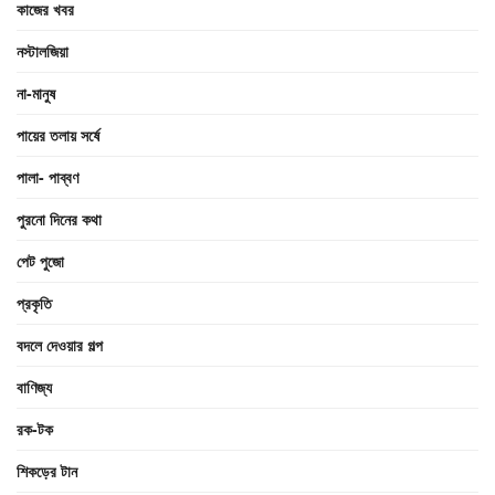
কাজের খবর
নস্টালজিয়া
না-মানুষ
পায়ের তলায় সর্ষে
পালা- পাব্বণ
পুরনো দিনের কথা
পেট পুজো
প্রকৃতি
বদলে দেওয়ার গল্প
বাণিজ্য
রক-টক
শিকড়ের টান