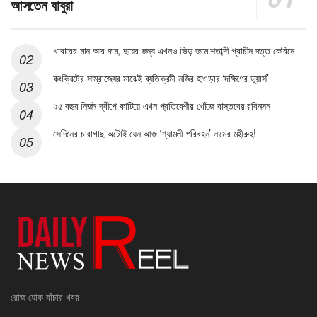
আসতেন বাবুরা
খাবারের মান আর দাম, দুয়ের জন্য এখনও ভিড় জমে শতাব্দী প্রাচীন দত্ত কেবিনে
কংক্রিটের সাম্রাজ্যের মাঝেই ব্যতিক্রমী নজির হাওড়ার ‘দক্ষিণের ডুয়ার্স’
২৫ বছর নির্জন দ্বীপে কাটিয়ে এখন প্রতিবেশীর খোঁজে বাস্তবের রবিনসন
সেদিনের চারাগাছ অটোই যেন আজ ‘শ্যামলী পরিবহন’ নামের মহীরুহ!
রোজ হোক বাঁচার খবর