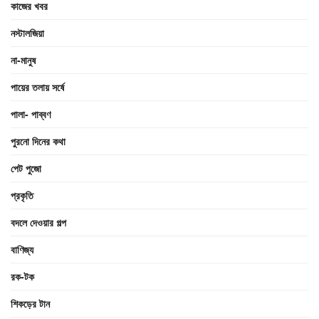
কাজের খবর
নস্টালজিয়া
না-মানুষ
পায়ের তলায় সর্ষে
পালা- পাব্বণ
পুরনো দিনের কথা
পেট পুজো
প্রকৃতি
বদলে দেওয়ার গল্প
বাণিজ্য
রক-টক
শিকড়ের টান