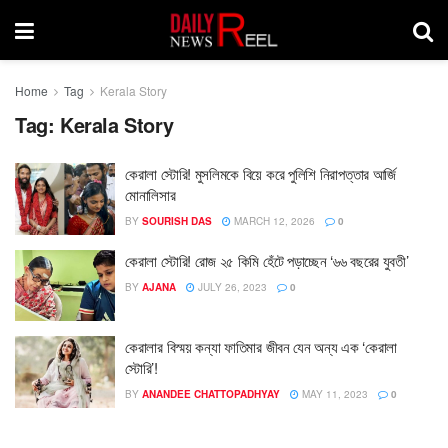
Home
Tag
Kerala Story
Tag:
Kerala Story
কেরালা স্টোরি! মুসলিমকে বিয়ে করে পুলিশি নিরাপত্তার আর্জি
মোনালিসার
BY
SOURISH DAS
MARCH 12, 2026
0
কেরালা স্টোরি! রোজ ২৫ কিমি হেঁটে পড়াচ্ছেন ‘৬৬ বছরের যুবতী’
BY
AJANA
JULY 26, 2023
0
কেরালার বিস্ময় কন্যা ফাতিমার জীবন যেন অন্য এক ‘কেরালা
স্টোরি’!
BY
ANANDEE CHATTOPADHYAY
MAY 11, 2023
0