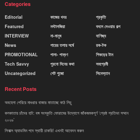
Categories
Editorial
কাজের খবর
প্রকৃতি
Featured
নস্টালজিয়া
বদলে দেওয়ার গল্প
INTERVIEW
না-মানুষ
বাণিজ্য
News
পায়ের তলায় সর্ষে
রক-টক
PROMOTIONAL
পালা- পাব্বণ
শিকড়ের টান
Tech Savvy
পুরনো দিনের কথা
সমপ্রেমী
Uncategorized
পেট পুজো
সিনেস্তান
Recent Posts
অবহেলা পেরিয়ে মাগুরার বাজার মাতাচ্ছে কাঠ লিচু
কলকাতায় চাঁদের হাট: বঙ্গ সংস্কৃতি ফোরামের উদ্যোগে জাঁকজমকপূর্ণ ‘শ্রেষ্ঠ প্রতিভা সম্মান
২০২৬’
লিনাক্স অ্যাডমিন পদে স্থায়ী চাকরি! এখনই আবেদন করুন