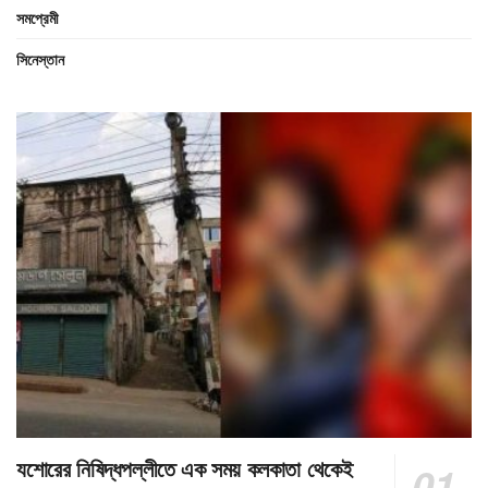
সমপ্রেমী
সিনেস্তান
যশোরের নিষিদ্ধপল্লীতে এক সময় কলকাতা থেকেই