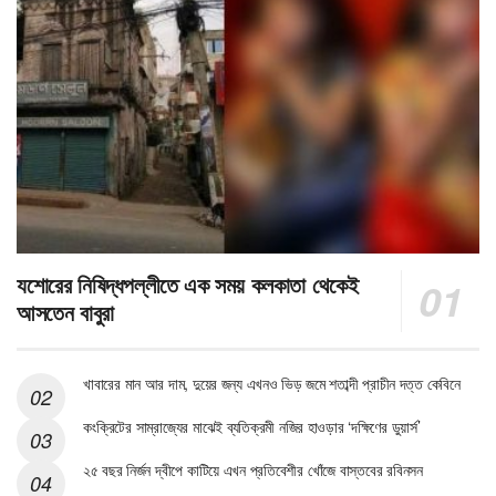
যশোরের নিষিদ্ধপল্লীতে এক সময় কলকাতা থেকেই
আসতেন বাবুরা
খাবারের মান আর দাম, দুয়ের জন্য এখনও ভিড় জমে শতাব্দী প্রাচীন দত্ত কেবিনে
কংক্রিটের সাম্রাজ্যের মাঝেই ব্যতিক্রমী নজির হাওড়ার ‘দক্ষিণের ডুয়ার্স’
২৫ বছর নির্জন দ্বীপে কাটিয়ে এখন প্রতিবেশীর খোঁজে বাস্তবের রবিনসন