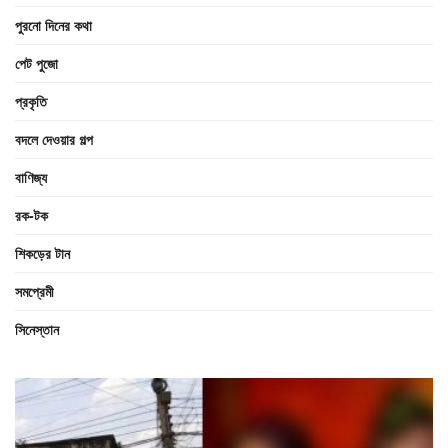
পুরনো দিনের কথা
পেট পুজো
প্রকৃতি
বদলে দেওয়ার গল্প
বাণিজ্য
রক-টক
শিকড়ের টান
সমপ্রেমী
সিনেস্তান