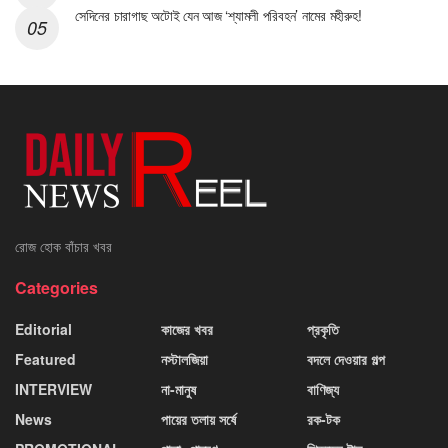
সেদিনের চারাগাছ অটোই যেন আজ ‘শ্যামলী পরিবহন’ নামের মহীরুহ!
রোজ হোক বাঁচার খবর
Categories
Editorial
কাজের খবর
প্রকৃতি
Featured
নস্টালজিয়া
বদলে দেওয়ার গল্প
INTERVIEW
না-মানুষ
বাণিজ্য
News
পায়ের তলায় সর্ষে
রক-টক