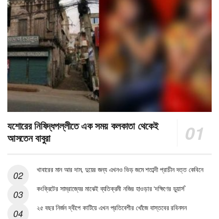
যশোরের নিষিদ্ধপল্লীতে এক সময় কলকাতা থেকেই
আসতেন বাবুরা
খাবারের মান আর দাম, দুয়ের জন্য এখনও ভিড় জমে শতাব্দী প্রাচীন দত্ত কেবিনে
কংক্রিটের সাম্রাজ্যের মাঝেই ব্যতিক্রমী নজির হাওড়ার ‘দক্ষিণের ডুয়ার্স’
২৫ বছর নির্জন দ্বীপে কাটিয়ে এখন প্রতিবেশীর খোঁজে বাস্তবের রবিনসন