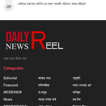
সেদিনের চারাগাছ অটোই যেন আজ ‘শ্যামলী পরিবহন’ নামের মহীরুহ!
রোজ হোক বাঁচার খবর
Categories
Editorial
কাজের খবর
প্রকৃতি
Featured
নস্টালজিয়া
বদলে দেওয়ার গল্প
INTERVIEW
না-মানুষ
বাণিজ্য
News
পায়ের তলায় সর্ষে
রক-টক