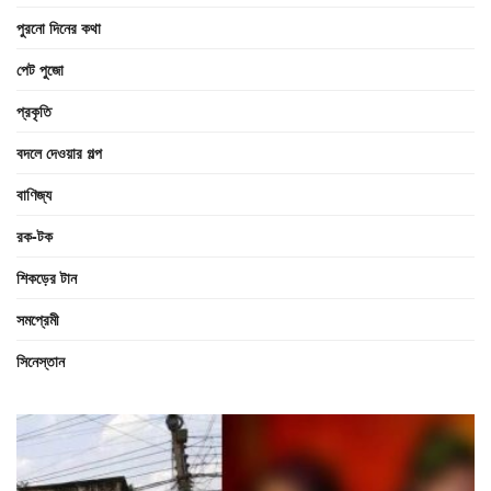
পুরনো দিনের কথা
পেট পুজো
প্রকৃতি
বদলে দেওয়ার গল্প
বাণিজ্য
রক-টক
শিকড়ের টান
সমপ্রেমী
সিনেস্তান