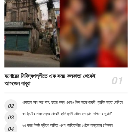
যশোরের নিষিদ্ধপল্লীতে এক সময় কলকাতা থেকেই
আসতেন বাবুরা
খাবারের মান আর দাম, দুয়ের জন্য এখনও ভিড় জমে শতাব্দী প্রাচীন দত্ত কেবিনে
কংক্রিটের সাম্রাজ্যের মাঝেই ব্যতিক্রমী নজির হাওড়ার ‘দক্ষিণের ডুয়ার্স’
২৫ বছর নির্জন দ্বীপে কাটিয়ে এখন প্রতিবেশীর খোঁজে বাস্তবের রবিনসন