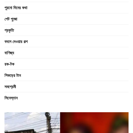
পুরনো দিনের কথা
পেট পুজো
প্রকৃতি
বদলে দেওয়ার গল্প
বাণিজ্য
রক-টক
শিকড়ের টান
সমপ্রেমী
সিনেস্তান