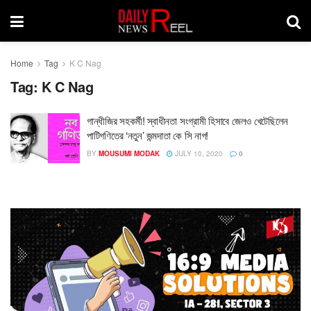
Home
Tag
K C Nag
Tag:
K C Nag
গান্ধীজির সহকর্মী! স্বাধীনতা সংগ্রামী হিসাবে জেলও খেটেছিলেন
পাটিগণিতের ‘নতুন’ জন্মদাতা কে সি নাগ!
BY
MOUSUMI MODAK
JULY 10, 2020
0