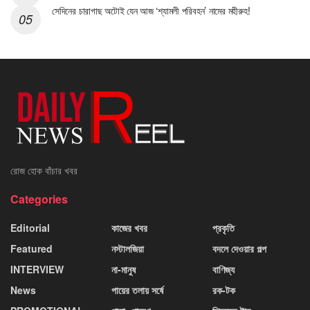
সেদিনের চারাগাছ অটোই যেন আজ ‘শ্যামলী পরিবহন’ নামের মহীরুহ!
রোজ হোক বাঁচার খবর
Categories
Editorial
কাজের খবর
প্রকৃতি
Featured
নস্টালজিয়া
বদলে দেওয়ার গল্প
INTERVIEW
না-মানুষ
বাণিজ্য
News
পায়ের তলায় সর্ষে
রক-টক