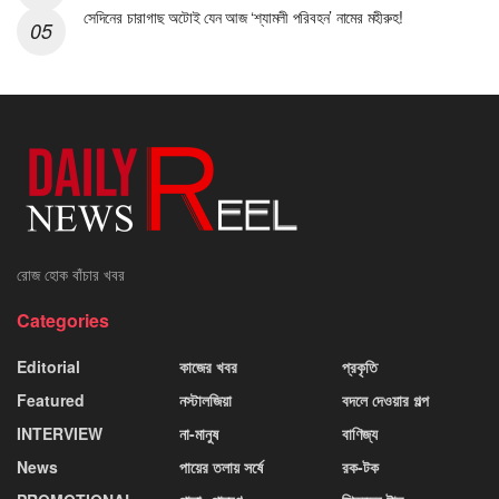
সেদিনের চারাগাছ অটোই যেন আজ ‘শ্যামলী পরিবহন’ নামের মহীরুহ!
রোজ হোক বাঁচার খবর
Categories
Editorial
কাজের খবর
প্রকৃতি
Featured
নস্টালজিয়া
বদলে দেওয়ার গল্প
INTERVIEW
না-মানুষ
বাণিজ্য
News
পায়ের তলায় সর্ষে
রক-টক