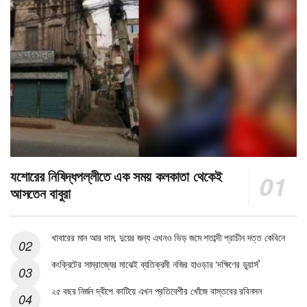
যশোরের নিষিদ্ধপল্লীতে এক সময় কলকাতা থেকেই
আসতেন বাবুরা
খাবারের মান আর দাম, দুয়ের জন্য এখনও ভিড় জমে শতাব্দী প্রাচীন দত্ত কেবিনে
কংক্রিটের সাম্রাজ্যের মাঝেই ব্যতিক্রমী নজির হাওড়ার ‘দক্ষিণের ডুয়ার্স’
২৫ বছর নির্জন দ্বীপে কাটিয়ে এখন প্রতিবেশীর খোঁজে বাস্তবের রবিনসন