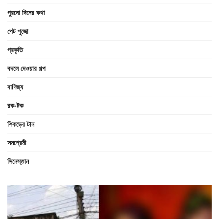
পুরনো দিনের কথা
পেট পুজো
প্রকৃতি
বদলে দেওয়ার গল্প
বাণিজ্য
রক-টক
শিকড়ের টান
সমপ্রেমী
সিনেস্তান