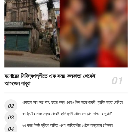
যশোরের নিষিদ্ধপল্লীতে এক সময় কলকাতা থেকেই
আসতেন বাবুরা
খাবারের মান আর দাম, দুয়ের জন্য এখনও ভিড় জমে শতাব্দী প্রাচীন দত্ত কেবিনে
কংক্রিটের সাম্রাজ্যের মাঝেই ব্যতিক্রমী নজির হাওড়ার ‘দক্ষিণের ডুয়ার্স’
২৫ বছর নির্জন দ্বীপে কাটিয়ে এখন প্রতিবেশীর খোঁজে বাস্তবের রবিনসন