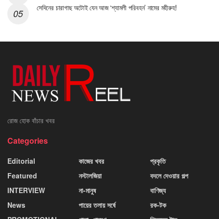
সেদিনের চারাগাছ অটোই যেন আজ ‘শ্যামলী পরিবহন’ নামের মহীরুহ!
রোজ হোক বাঁচার খবর
Categories
Editorial
কাজের খবর
প্রকৃতি
Featured
নস্টালজিয়া
বদলে দেওয়ার গল্প
INTERVIEW
না-মানুষ
বাণিজ্য
News
পায়ের তলায় সর্ষে
রক-টক