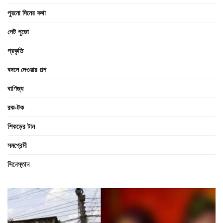
পুরনো দিনের কথা
পেট পুজো
প্রকৃতি
বদলে দেওয়ার গল্প
বাণিজ্য
রক-টক
শিকড়ের টান
সমপ্রেমী
সিনেস্তান