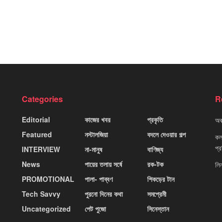
Categories
R
Editorial
কাজের খবর
প্রকৃতি
অবহ
Featured
নস্টালজিয়া
বদলে দেওয়ার গল্প
কলক
প্
INTERVIEW
না-মানুষ
বাণিজ্য
News
পায়ের তলায় সর্ষে
রক-টক
লি
PROMOTIONAL
পালা- পাব্বণ
শিকড়ের টান
Tech Savvy
পুরনো দিনের কথা
সমপ্রেমী
Uncategorized
পেট পুজো
সিনেস্তান