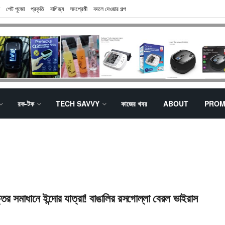
পেট পুজো
প্রকৃতি
বাণিজ্য
সমপ্রেমী
বদলে দেওয়ার গল্প
রক-টক
TECH SAVVY
কাজের খবর
ABOUT
PROM
তির সমাধানে ইন্দোর যাত্রা! বাঙালির রসগোল্লা বেরল ভাইরাস