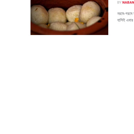
BY
NABAN
নরমে-গরমে স
হাসিই এবার