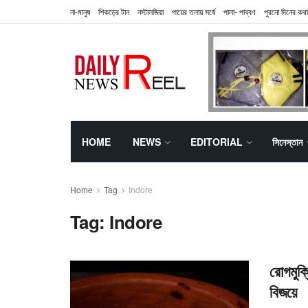
না-মানুষ
শিকড়ের টান
নস্টালজিয়া
পায়ের তলায় সর্ষে
পালা- পাব্বণ
পুরনো দিনের কথা
HOME
NEWS
EDITORIAL
সিনেস্তান
Home
Tag
Indore
Tag:
Indore
রোগমুক্
বিজয়ে