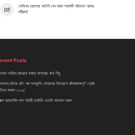
সেদিনের চারাগাছ অটোই যেন আজ ‘শ্যামলী পরিবহন’ নামের
মহীরুহ!
ecent Posts
েলা পেরিয়ে মাগুরার বাজার মাতাচ্ছে কাঠ লিচু
াতায় চাঁদের হাট: বঙ্গ সংস্কৃতি ফোরামের উদ্যোগে জাঁকজমকপূর্ণ ‘শ্রেষ্ঠ
রতিভা সম্মান ২০২৬’
নাক্স অ্যাডমিন পদে স্থায়ী চাকরি! এখনই আবেদন করুন