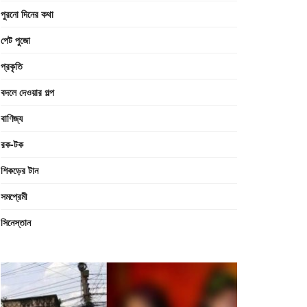
পুরনো দিনের কথা
পেট পুজো
প্রকৃতি
বদলে দেওয়ার গল্প
বাণিজ্য
রক-টক
শিকড়ের টান
সমপ্রেমী
সিনেস্তান