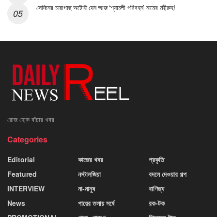
সেদিনের চারাগাছ অটোই যেন আজ ‘শ্যামলী পরিবহন’ নামের মহীরুহ!
রোজ হোক বাঁচার খবর
Categories
Editorial
কাজের খবর
প্রকৃতি
Featured
নস্টালজিয়া
বদলে দেওয়ার গল্প
INTERVIEW
না-মানুষ
বাণিজ্য
News
পায়ের তলায় সর্ষে
রক-টক