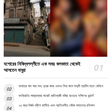
যশোরের নিষিদ্ধপল্লীতে এক সময় কলকাতা থেকেই
আসতেন বাবুরা
খাবারের মান আর দাম, দুয়ের জন্য এখনও ভিড় জমে শতাব্দী প্রাচীন দত্ত কেবিনে
কংক্রিটের সাম্রাজ্যের মাঝেই ব্যতিক্রমী নজির হাওড়ার ‘দক্ষিণের ডুয়ার্স’
২৫ বছর নির্জন দ্বীপে কাটিয়ে এখন প্রতিবেশীর খোঁজে বাস্তবের রবিনসন