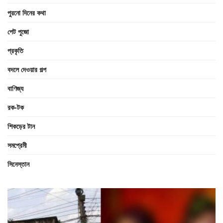
পুরনো দিনের কথা
পেট পুজো
প্রকৃতি
বদলে দেওয়ার গল্প
বাণিজ্য
রক-টক
শিকড়ের টান
সমপ্রেমী
সিনেস্তান